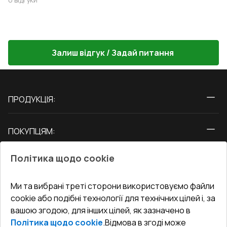
Залиш відгук / Задай питання
ПРОДУКЦІЯ:
Вікна
ПОКУПЦЯМ:
Двері
Про нас
Балкони
Політика щодо cookie
СЕРВІС ТА ОБЛУГОВУВАННЯ:
Акції
Тераси
Доставка і Оплата
Блог
Ми та вибрані треті сторони використовуємо файли
КОНТАКТИ
cookie або подібні технології для технічних цілей і, за
Гарантія та Сервіс
Адреса гіпермаркета
вашою згодою, для інших цілей, як зазначено в
Офіс
:
Україна, м. Вінниця, вул. Келецька 60 кв. 61
Повернення товару
Як правильно заміряти вікна
Політика щодо cookie
.
Відмова в згоді може