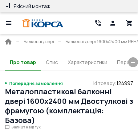
Якісний монтаж
Гарантія 10 ро
Головна
Балконні двері
Балконні двері 1600x2400 мм REH
сторінка
Про товар
Опис
Характеристики
Перерізи
id товару
:
124997
Попереднє замовлення
Металопластикові балконні
двері 1600x2400 мм Двостулкові з
фрамугою (комплектація:
Базова)
Залиште відгук