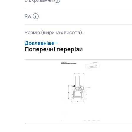
Відкривання
:
Rw
:
Розмір (ширина x висота)
:
Докладніше
Поперечні перерізи