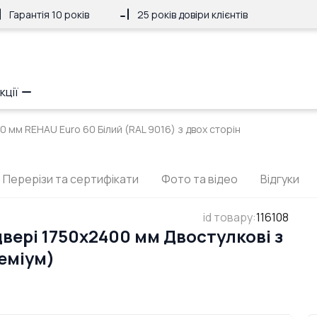
Гарантія 10 років
25 років довіри клієнтів
кції
0 мм REHAU Euro 60 Білий (RAL 9016) з двох сторін
Перерізи та сертифікати
Фото та відео
Відгуки
id товару
:
116108
вері 1750x2400 мм Двостулкові з
еміум)