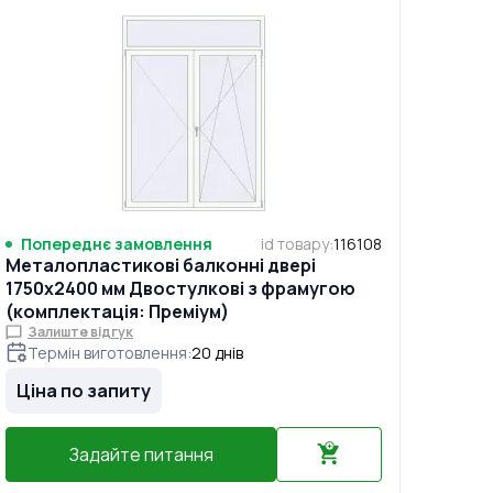
Попереднє замовлення
id товару
:
116108
Металопластикові балконні двері
1750x2400 мм Двостулкові з фрамугою
(комплектація: Преміум)
Залиште відгук
Термін виготовлення
:
20
днів
Ціна по запиту
Задайте питання