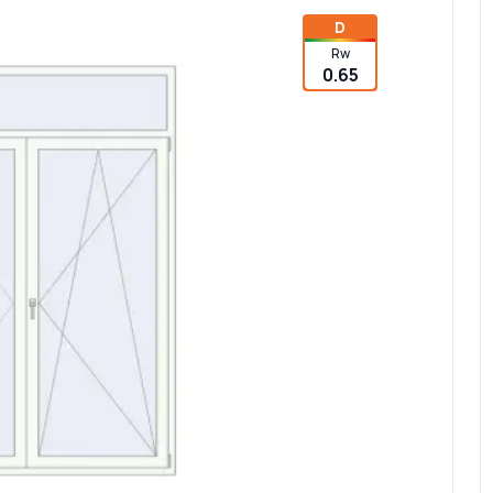
D
Rw
0.65