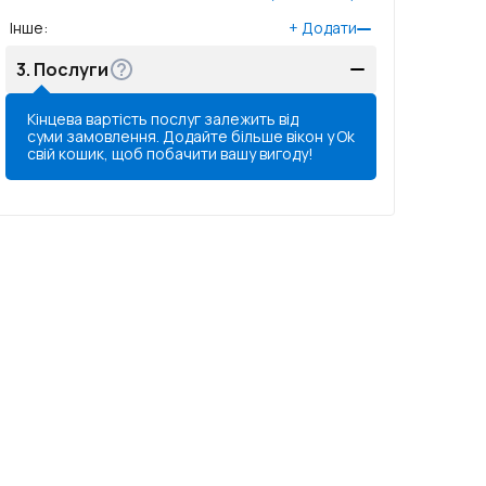
Інше
:
+
Додати
3.
Послуги
Кінцева вартість послуг залежить від
суми замовлення. Додайте більше вікон у
Ok
свій кошик, щоб побачити вашу вигоду!