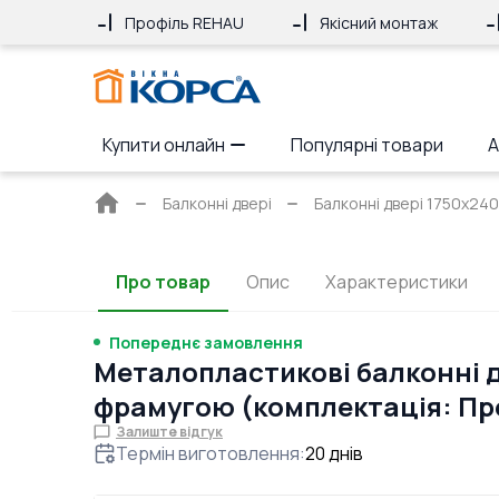
Профіль REHAU
Якісний монтаж
Купити онлайн
Популярні товари
А
Головна
Балконні двері
Балконні двері 1750x240
сторінка
Про товар
Опис
Характеристики
Попереднє замовлення
Металопластикові балконні д
фрамугою (комплектація: Пр
Залиште відгук
Термін виготовлення
:
20
днів