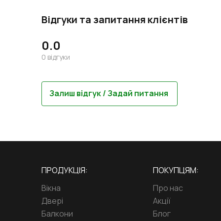
Відгуки та запитання клієнтів
0.0
0
відгуки
Залиш відгук / Задай питання
ПРОДУКЦІЯ:
ПОКУПЦЯМ:
Вікна
Про нас
Двері
Акції
Балкони
Блог