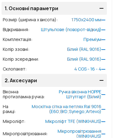
1.
Основні параметри
Розмір (ширина x висота)
:
1750
x
2400
мм
Відкривання
:
Штульпове (поворот-відкид)
Комплектація
:
Преміум
Колір ззовні
:
Білий (RAL 9016)
Колір зсередини
:
Білий (RAL 9016)
Склопакет
:
4 CGS - 16 - 4
2.
Аксесуари
Віконна
Ручка віконна HOPPE
протизламна ручка
:
Штутгарт (Білий)
На
Москітна сітка на петлях Ral 9016
рамці
:
(E60;BrD;Synego;Artevo)
Мікроліфт
:
Мікроліфт TFE (WINKHAUS)
Мікропровітрювання
Мікропровітрювання
:
(WINKHAUS)