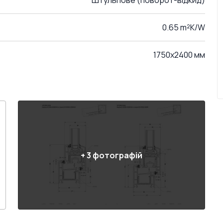
Штульпове (поворот-відкид)
0.65 m²K/W
1750x2400 мм
+
3
фотографій