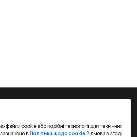
на, м. Вінниця, вул. Келецька 60 кв.
о файли cookie або подібні технології для технічних
efined)
к зазначено в
Політика щодо cookie
.
Відмова в згоді