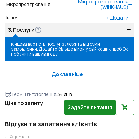
Мікропровітрювання
Мікропровітрювання
:
(WINKHAUS)
+
Додати
Інше
:
3.
Послуги
Кінцева вартість послуг залежить від суми
замовлення. Додайте більше вікон у свій кошик, щоб
Ok
побачити вашу вигоду!
Докладніше
Термін виготовлення
:
34
днів
Ціна по запиту
Задайте питання
Відгуки та запитання клієнтів
Сортування