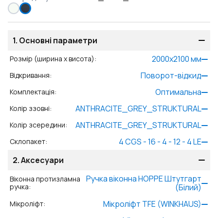
1.
Основні параметри
2000
x
2100
мм
Розмір (ширина x висота)
:
Поворот-відкид
Відкривання
:
Оптимальна
Комплектація
:
ANTHRACITE_GREY_STRUKTURAL
Колір ззовні
:
ANTHRACITE_GREY_STRUKTURAL
Колір зсередини
:
4 CGS - 16 - 4 - 12 - 4 LE
Склопакет
:
2.
Аксесуари
Ручка віконна HOPPE Штутгарт
Віконна протизламна
ручка
:
(Білий)
Мікроліфт TFE (WINKHAUS)
Мікроліфт
: