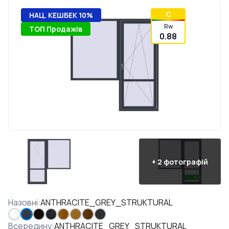
C
НАЦ. КЕШБЕК 10%
Rw
ТОП Продажів
0.88
+
2
фотографій
Назовні
:
ANTHRACITE_GREY_STRUKTURAL
Всередину
:
ANTHRACITE_GREY_STRUKTURAL