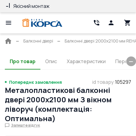
Якісний монтаж
Гарантія 10 ро
Головна
Балконні двері
Балконні двері 2000x2100 мм RE
сторінка
Про товар
Опис
Характеристики
Перерізи
id товару
:
105297
Попереднє замовлення
Металопластикові балконні
двері 2000x2100 мм З вікном
ліворуч (комплектація:
Оптимальна)
Залиште відгук