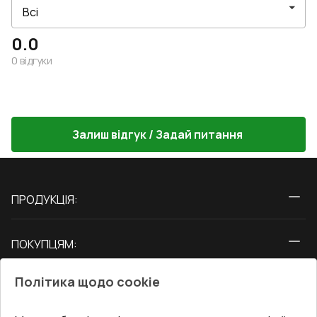
0.0
0
відгуки
Залиш відгук / Задай питання
ПРОДУКЦІЯ:
Вікна
ПОКУПЦЯМ:
Двері
Про нас
Балкони
Політика щодо cookie
СЕРВІС ТА ОБЛУГОВУВАННЯ:
Акції
Тераси
Доставка і Оплата