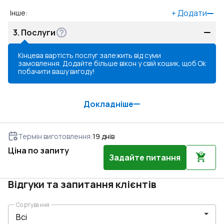
+
Додати
Інше
:
3.
Послуги
Кінцева вартість послуг залежить від суми
замовлення. Додайте більше вікон у свій кошик, щоб
Ok
побачити вашу вигоду!
Докладніше
Термін виготовлення
:
19
днів
Ціна по запиту
Задайте питання
Відгуки та запитання клієнтів
Сортування