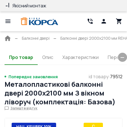
Якісний монтаж
Гарантія 10 ро
Головна
Балконні двері
Балконні двері 2000x2100 мм REHAU
сторінка
Про товар
Опис
Характеристики
Перерізи
id товару
:
79512
Попереднє замовлення
Металопластикові балконні
двері 2000x2100 мм З вікном
ліворуч (комплектація: Базова)
Залиште відгук
C
НАЦ. КЕШБЕК 10%