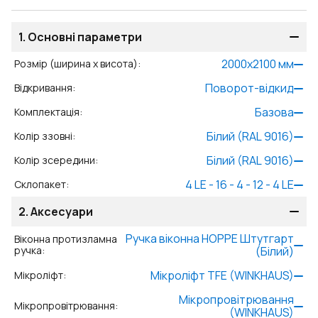
1.
Основні параметри
2000
x
2100
мм
Розмір (ширина x висота)
:
Поворот-відкид
Відкривання
:
Базова
Комплектація
:
Білий (RAL 9016)
Колір ззовні
:
Білий (RAL 9016)
Колір зсередини
:
4 LE - 16 - 4 - 12 - 4 LE
Склопакет
:
2.
Аксесуари
Ручка віконна HOPPE Штутгарт
Віконна протизламна
ручка
:
(Білий)
Мікроліфт TFE (WINKHAUS)
Мікроліфт
:
Мікропровітрювання
Мікропровітрювання
:
(WINKHAUS)