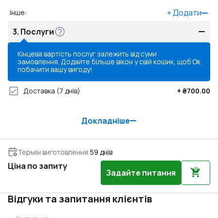
+
Додати
Інше
:
3.
Послуги
Кінцева вартість послуг залежить від суми
замовлення. Додайте більше вікон у свій кошик, щоб
Ok
побачити вашу вигоду!
Доставка
(7 днів)
+
₴700.00
Докладніше
Термін виготовлення
:
59
днів
Ціна по запиту
Задайте питання
Відгуки та запитання клієнтів