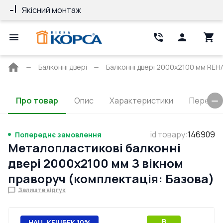
Якісний монтаж
Гарантія 10 ро
Головна
Балконні двері
Балконні двері 2000x2100 мм REH
сторінка
Про товар
Опис
Характеристики
Перерізи
id товару
:
146909
Попереднє замовлення
Металопластикові балконні
двері 2000x2100 мм З вікном
праворуч (комплектація: Базова)
Залиште відгук
B
НАЦ. КЕШБЕК 10%