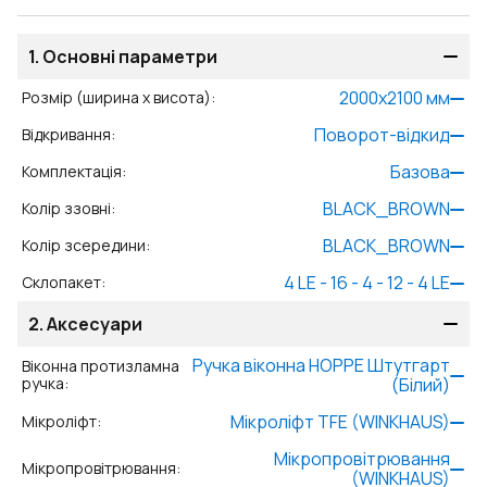
1.
Основні параметри
2000
x
2100
мм
Розмір (ширина x висота)
:
Поворот-відкид
Відкривання
:
Базова
Комплектація
:
BLACK_BROWN
Колір ззовні
:
BLACK_BROWN
Колір зсередини
:
4 LE - 16 - 4 - 12 - 4 LE
Склопакет
:
2.
Аксесуари
Ручка віконна HOPPE Штутгарт
Віконна протизламна
ручка
:
(Білий)
Мікроліфт TFE (WINKHAUS)
Мікроліфт
:
Мікропровітрювання
Мікропровітрювання
:
(WINKHAUS)