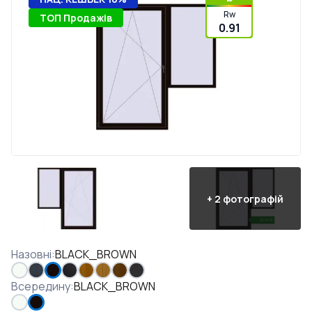
Rw
ТОП Продажів
0.91
+
2
фотографій
Назовні
:
BLACK_BROWN
Всередину
:
BLACK_BROWN