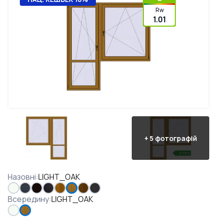
Rw
1.01
+
5
фотографій
Назовні
:
LIGHT_OAK
Всередину
:
LIGHT_OAK