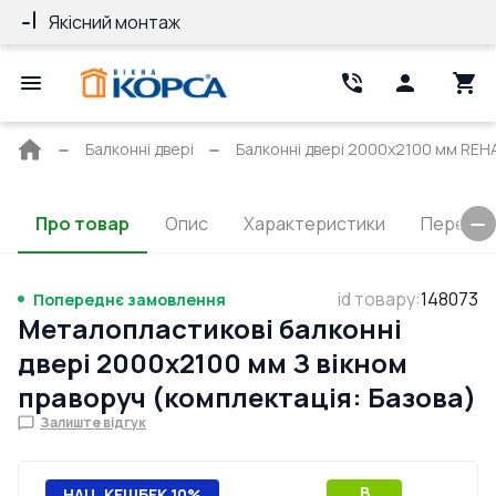
Якісний монтаж
Гарантія 10 ро
Головна
Балконні двері
Балконні двері 2000x2100 мм REH
сторінка
Про товар
Опис
Характеристики
Перерізи
id товару
:
148073
Попереднє замовлення
Металопластикові балконні
двері 2000x2100 мм З вікном
праворуч (комплектація: Базова)
Залиште відгук
B
НАЦ. КЕШБЕК 10%