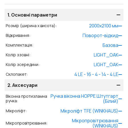
1.
Основні параметри
2000
x
2100
мм
Розмір (ширина x висота)
:
Поворот-відкид
Відкривання
:
Базова
Комплектація
:
LIGHT_OAK
Колір ззовні
:
LIGHT_OAK
Колір зсередини
:
4 LE - 16 - 4 - 14 - 4 LE
Склопакет
:
2.
Аксесуари
Ручка віконна HOPPE Штутгарт
Віконна протизламна
ручка
:
(Білий)
Мікроліфт TFE (WINKHAUS)
Мікроліфт
:
Мікропровітрювання
Мікропровітрювання
:
(WINKHAUS)