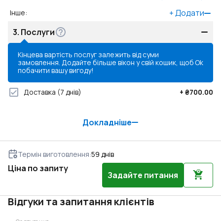
+
Додати
Інше
:
3.
Послуги
Кінцева вартість послуг залежить від суми
замовлення. Додайте більше вікон у свій кошик, щоб
Ok
побачити вашу вигоду!
Доставка
(7 днів)
+
₴700.00
Докладніше
Термін виготовлення
:
59
днів
Ціна по запиту
Задайте питання
Відгуки та запитання клієнтів