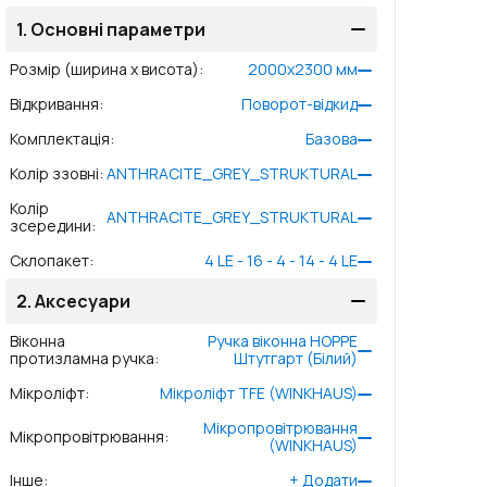
1.
Основні параметри
Розмір (ширина x висота)
:
2000
x
2300
мм
Відкривання
:
Поворот-відкид
Комплектація
:
Базова
Колір ззовні
:
ANTHRACITE_GREY_STRUKTURAL
Колір
ANTHRACITE_GREY_STRUKTURAL
зсередини
:
Склопакет
:
4 LE - 16 - 4 - 14 - 4 LE
2.
Аксесуари
Віконна
Ручка віконна HOPPE
протизламна ручка
:
Штутгарт (Білий)
Мікроліфт
:
Мікроліфт TFE (WINKHAUS)
Мікропровітрювання
Мікропровітрювання
:
(WINKHAUS)
Інше
:
+
Додати