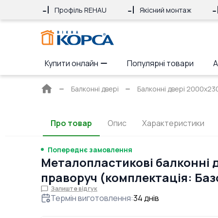
Профіль REHAU
Якісний монтаж
Купити онлайн
Популярні товари
А
Головна
Балконні двері
Балконні двері 2000x2
сторінка
Про товар
Опис
Характеристики
Попереднє замовлення
Металопластикові балконні д
праворуч (комплектація: Баз
Залиште відгук
Термін виготовлення
:
34
днів