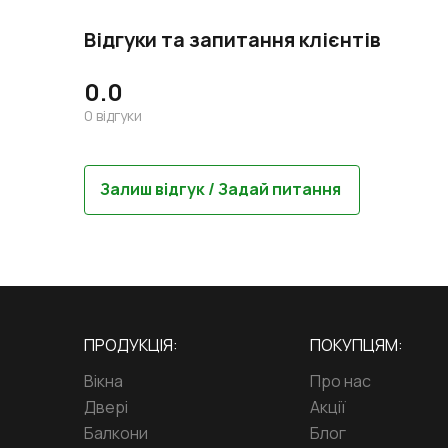
Відгуки та запитання клієнтів
0.0
0
відгуки
Залиш відгук / Задай питання
ПРОДУКЦІЯ:
ПОКУПЦЯМ:
Вікна
Про нас
Двері
Акції
Балкони
Блог