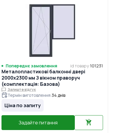
Попереднє замовлення
id товару
:
101231
Металопластикові балконні двері
2000x2300 мм З вікном праворуч
(комплектація: Базова)
Залиште відгук
Термін виготовлення
:
34
днів
Ціна по запиту
Задайте питання