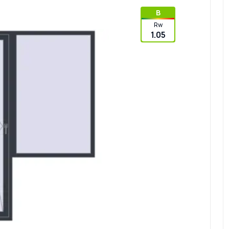
B
Rw
1.05