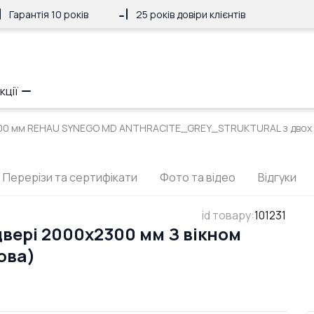
Гарантія 10 років
25 років довіри клієнтів
кції
300 мм REHAU SYNEGO MD ANTHRACITE_GREY_STRUKTURAL з двох 
Перерізи та сертифікати
Фото та відео
Відгуки
id товару
:
101231
вері 2000x2300 мм З вікном
ова)