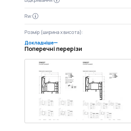
Відкривання
:
Rw
:
Розмір (ширина x висота)
:
Докладніше
Поперечні перерізи