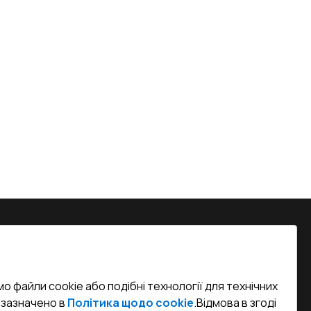
на, м. Вінниця, вул. Келецька 60 кв.
о файли cookie або подібні технології для технічних
efined)
к зазначено в
Політика щодо cookie
.
Відмова в згоді