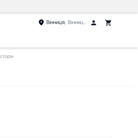
Вінниця
,
Вінницький район, Вінницька 
сторін