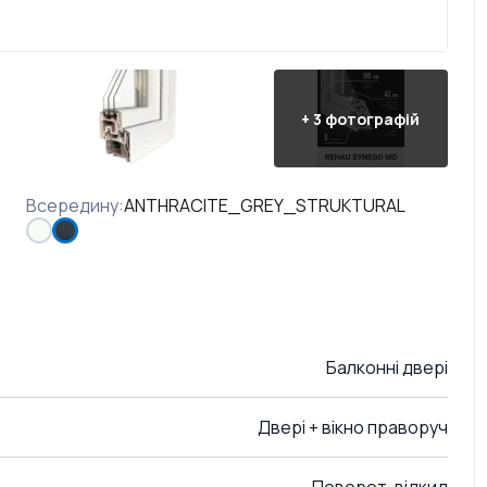
+
3
фотографій
Всередину
:
ANTHRACITE_GREY_STRUKTURAL
Балконні двері
Двері + вікно праворуч