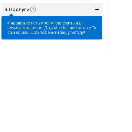
3.
Послуги
Кінцева вартість послуг залежить від
суми замовлення. Додайте більше вікон у
Ok
свій кошик, щоб побачити вашу вигоду!