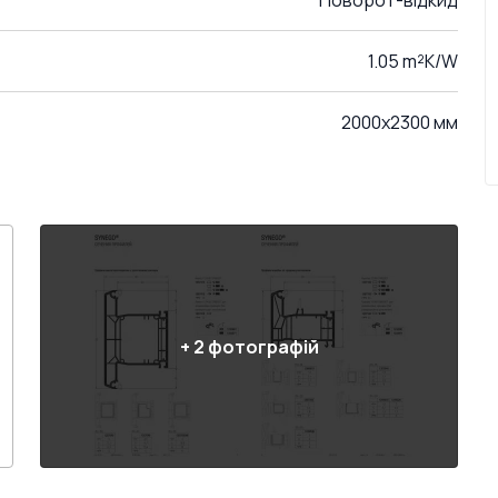
Поворот-відкид
1.05 m²K/W
2000x2300 мм
+
2
фотографій