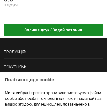
0
відгуки
Залиш відгук / Задай питання
ПРОДУКЦІЯ:
Вікна
ПОКУПЦЯМ:
Двері
Про нас
Балкони
Політика щодо cookie
СЕРВІС ТА ОБЛУГОВУВАННЯ:
Акції
Тераси
Доставка і Оплата
Блог
Ми та вибрані треті сторони використовуємо файли
КОНТАКТИ
cookie або подібні технології для технічних цілей і, за
Гарантія та Сервіс
Адреса гіпермаркета
вашою згодою, для інших цілей, як зазначено в
Офіс
:
Україна, м. Вінниця, вул. Келецька 60 кв. 61
Повернення товару