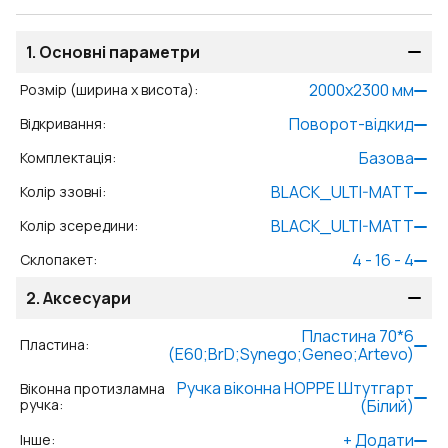
1.
Основні параметри
2000
x
2300
мм
Розмір (ширина x висота)
:
Поворот-відкид
Відкривання
:
Базова
Комплектація
:
BLACK_ULTI-MATT
Колір ззовні
:
BLACK_ULTI-MATT
Колір зсередини
:
4 - 16 - 4
Склопакет
:
2.
Аксесуари
Пластина 70*6
Пластина
:
(E60;BrD;Synego;Geneo;Artevo)
Ручка віконна HOPPE Штутгарт
Віконна протизламна
ручка
:
(Білий)
+
Додати
Інше
: