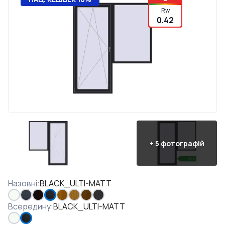
Rw
0.42
+
5
фотографій
Назовні
:
BLACK_ULTI-MATT
Всередину
:
BLACK_ULTI-MATT