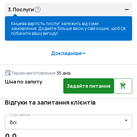
3.
Послуги
Кінцева вартість послуг залежить від суми
замовлення. Додайте більше вікон у свій кошик, щоб
Ok
побачити вашу вигоду!
Докладніше
Термін виготовлення
:
35
днів
Ціна по запиту
Задайте питання
Відгуки та запитання клієнтів
Сортування
0.0