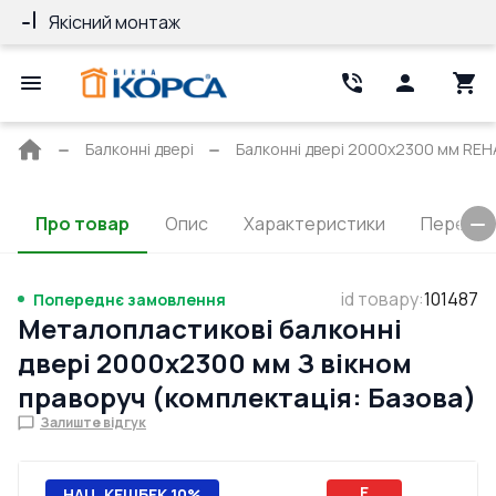
Якісний монтаж
Гарантія 10 ро
Головна
Балконні двері
Балконні двері 2000x2300 мм REH
сторінка
Про товар
Опис
Характеристики
Перерізи
id товару
:
101487
Попереднє замовлення
Металопластикові балконні
двері 2000x2300 мм З вікном
праворуч (комплектація: Базова)
Залиште відгук
E
НАЦ. КЕШБЕК 10%