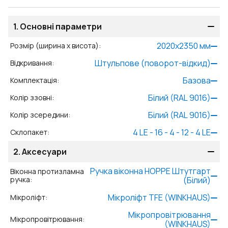
1.
Основні параметри
2020
x
2350
мм
Розмір (ширина x висота)
:
Штульпове (поворот-відкид)
Відкривання
:
Базова
Комплектація
:
Білий (RAL 9016)
Колір ззовні
:
Білий (RAL 9016)
Колір зсередини
:
4 LE - 16 - 4 - 12 - 4 LE
Склопакет
:
2.
Аксесуари
Ручка віконна HOPPE Штутгарт
Віконна протизламна
ручка
:
(Білий)
Мікроліфт TFE (WINKHAUS)
Мікроліфт
:
Мікропровітрювання
Мікропровітрювання
:
(WINKHAUS)