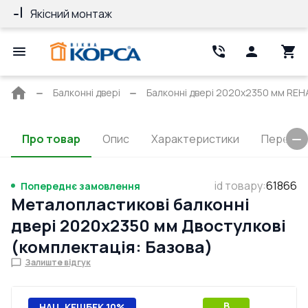
Якісний монтаж
Гарантія 10 ро
Головна
Балконні двері
Балконні двері 2020x2350 мм REHAU
сторінка
Про товар
Опис
Характеристики
Перерізи
id товару
:
61866
Попереднє замовлення
Металопластикові балконні
двері 2020x2350 мм Двостулкові
(комплектація: Базова)
Залиште відгук
B
НАЦ. КЕШБЕК 10%