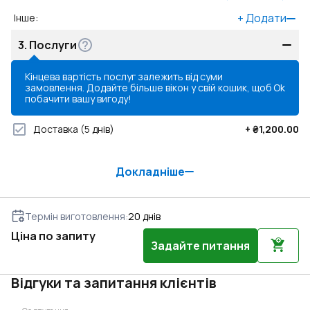
+
Додати
Інше
:
3.
Послуги
Кінцева вартість послуг залежить від суми
замовлення. Додайте більше вікон у свій кошик, щоб
Ok
побачити вашу вигоду!
Доставка
(5 днів)
+
₴1,200.00
Докладніше
Термін виготовлення
:
20
днів
Ціна по запиту
Задайте питання
Відгуки та запитання клієнтів