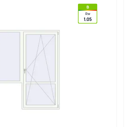
B
Rw
1.05