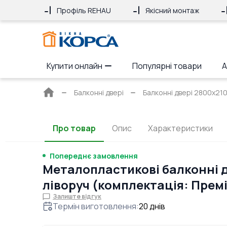
Профіль REHAU
Якісний монтаж
Купити онлайн
Популярні товари
А
Головна
Балконні двері
Балконні двері 2800x210
сторінка
Про товар
Опис
Характеристики
Попереднє замовлення
Металопластикові балконні д
ліворуч (комплектація: Прем
Залиште відгук
Термін виготовлення
:
20
днів