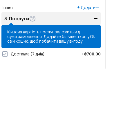
Інше
:
+
Додати
3.
Послуги
Кінцева вартість послуг залежить від
суми замовлення. Додайте більше вікон у
Ok
свій кошик, щоб побачити вашу вигоду!
Доставка
(7 днів)
+
₴700.00