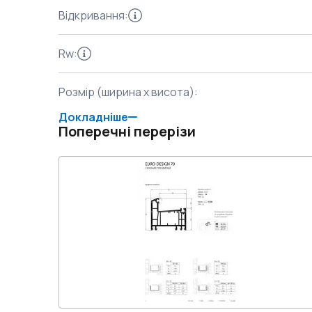
Відкривання
:
Rw
:
Розмір (ширина x висота)
:
Докладніше
Поперечні перерізи