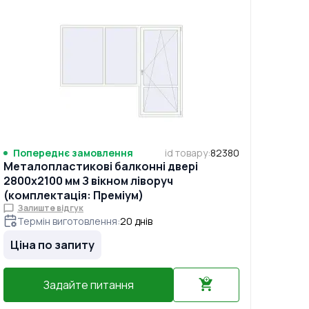
Попереднє замовлення
id товару
:
82380
Металопластикові балконні двері
2800x2100 мм З вікном ліворуч
(комплектація: Преміум)
Залиште відгук
Термін виготовлення
:
20
днів
Ціна по запиту
Задайте питання