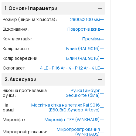
1.
Основні параметри
Розмір (ширина x висота)
:
2800
x
2100
мм
Відкривання
:
Поворот-відкид
Комплектація
:
Преміум
Колір ззовні
:
Білий (RAL 9016)
Колір зсередини
:
Білий (RAL 9016)
Склопакет
:
4 LE - P 16 Ar - 4 - P 12 Ar - 4 LE
2.
Аксесуари
Віконна протизламна
Ручка Гамбург
ручка
:
SecuForte (біла)
На
Москітна сітка на петлях Ral 9016
рамці
:
(E60;BrD;Synego;Artevo)
Мікроліфт
:
Мікроліфт TFE (WINKHAUS)
Мікропровітрювання
Мікропровітрювання
:
(WINKHAUS)