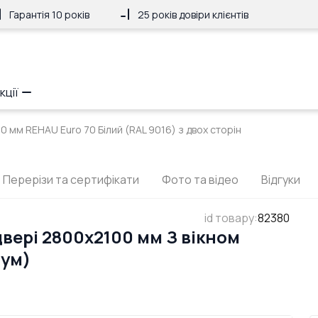
Гарантія 10 років
25 років довіри клієнтів
кції
0 мм REHAU Euro 70 Білий (RAL 9016) з двох сторін
Перерізи та сертифікати
Фото та відео
Відгуки
id товару
:
82380
вері 2800x2100 мм З вікном
іум)