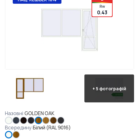
Rw
0.43
+
5
фотографій
Назовні
:
GOLDEN OAK
Всередину
:
Білий (RAL 9016)