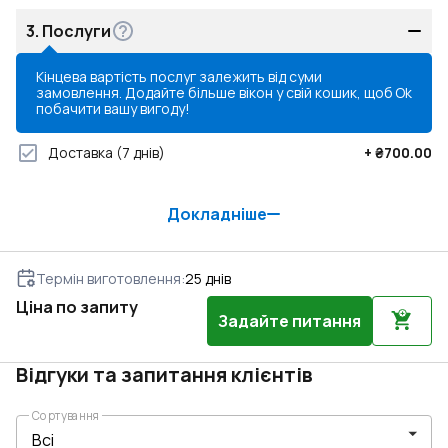
3.
Послуги
Кінцева вартість послуг залежить від суми
замовлення. Додайте більше вікон у свій кошик, щоб
Ok
побачити вашу вигоду!
Доставка
(7 днів)
+
₴700.00
Докладніше
Термін виготовлення
:
25
днів
Ціна по запиту
Задайте питання
Відгуки та запитання клієнтів
Сортування