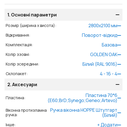
1.
Основні параметри
2800
x
2100
мм
Розмір (ширина x висота)
:
Поворот-відкид
Відкривання
:
Базова
Комплектація
:
GOLDEN OAK
Колір ззовні
:
Білий (RAL 9016)
Колір зсередини
:
4 - 16 - 4
Склопакет
:
2.
Аксесуари
Пластина 70*6
Пластина
:
(E60;BrD;Synego;Geneo;Artevo)
Ручка віконна HOPPE Штутгарт
Віконна протизламна
ручка
:
(Білий)
+
Додати
Інше
: