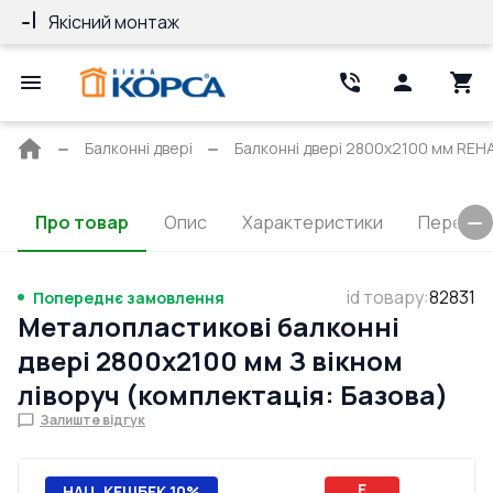
Якісний монтаж
Гарантія 10 ро
Головна
Балконні двері
Балконні двері 2800x2100 мм REH
сторінка
Про товар
Опис
Характеристики
Перерізи
id товару
:
82831
Попереднє замовлення
Металопластикові балконні
двері 2800x2100 мм З вікном
ліворуч (комплектація: Базова)
Залиште відгук
E
НАЦ. КЕШБЕК 10%