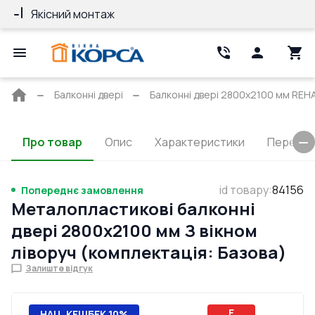
Якісний монтаж
Гарантія 10 ро
Головна
Балконні двері
Балконні двері 2800x2100 мм REH
сторінка
Про товар
Опис
Характеристики
Перерізи
id товару
:
84156
Попереднє замовлення
Металопластикові балконні
двері 2800x2100 мм З вікном
ліворуч (комплектація: Базова)
Залиште відгук
E
НАЦ. КЕШБЕК 10%