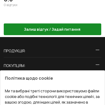
0
відгуки
Залиш відгук / Задай питання
ПРОДУКЦІЯ:
Вікна
ПОКУПЦЯМ:
Двері
Про нас
Балкони
Політика щодо cookie
СЕРВІС ТА ОБЛУГОВУВАННЯ:
Акції
Тераси
Доставка і Оплата
Блог
Ми та вибрані треті сторони використовуємо файли
КОНТАКТИ
cookie або подібні технології для технічних цілей і, за
Гарантія та Сервіс
Адреса гіпермаркета
вашою згодою, для інших цілей, як зазначено в
Офіс
:
Україна, м. Вінниця, вул. Келецька 60 кв. 61
Повернення товару