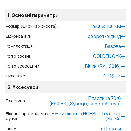
1.
Основні параметри
2800
x
2100
мм
Розмір (ширина x висота)
:
Поворот-відкид
Відкривання
:
Базова
Комплектація
:
GOLDEN OAK
Колір ззовні
:
Білий (RAL 9016)
Колір зсередини
:
4 - 16 - 4
Склопакет
:
2.
Аксесуари
Пластина 70*6
Пластина
:
(E60;BrD;Synego;Geneo;Artevo)
Ручка віконна HOPPE Штутгарт
Віконна протизламна
ручка
:
(Білий)
+
Додати
Інше
: