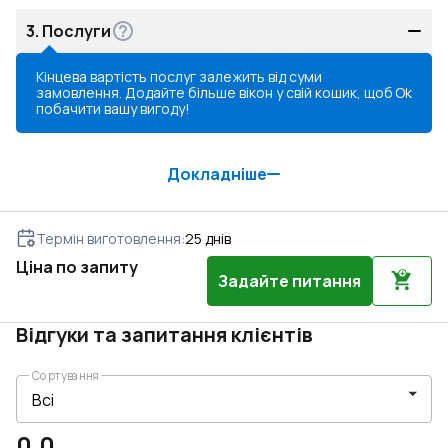
3.
Послуги
Кінцева вартість послуг залежить від суми
замовлення. Додайте більше вікон у свій кошик, щоб
Ok
побачити вашу вигоду!
Докладніше
Термін виготовлення
:
25
днів
Ціна по запиту
Задайте питання
Відгуки та запитання клієнтів
Сортування
0.0