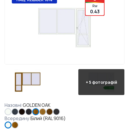
Rw
0.43
+
5
фотографій
Назовні
:
GOLDEN OAK
Всередину
:
Білий (RAL 9016)