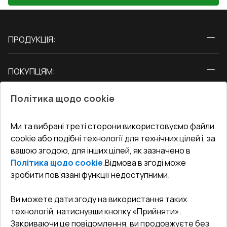
ПРОДУКЦІЯ:
Вікна
ПОКУПЦЯМ:
Двері
Про нас
Балкони
Політика щодо cookie
СЕРВІС ТА ОБЛУГОВУВАННЯ:
Акції
Тераси
Доставка і Оплата
Блог
Ми та вибрані треті сторони використовуємо файли
КОНТАКТИ
cookie або подібні технології для технічних цілей і, за
Гарантія та Сервіс
Адреса гіпермаркета
вашою згодою, для інших цілей, як зазначено в
Офіс
:
Україна, м. Вінниця, вул. Келецька 60 кв. 61
Повернення товару
Як правильно заміряти вікна
Політика щодо cookie
.
Відмова в згоді може
Договір публічної оферти
undefined(undefined)
зробити пов’язані функції недоступними.
Співпраця з нами
i.mgr3@korsa.ua
Ви можете дати згоду на використання таких
технологій, натиснувши кнопку «Прийняти».
Закриваючи це повідомлення, ви продовжуєте без