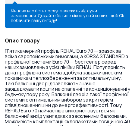
Кінцева вартість послуг залежить від суми
замовлення. Додайте більше вікон у свій кошик, щоб
Ok
побачити вашу вигоду!
Опис товару
Пʼятикамерний профіль REHAU Euro 70 — зразок за
всіма європейськими вимогами, а KORSA STANDARD з
профільної системи Euro 70 — бестселер серед
наших замовлень з усієї лінійки REHAU. Популярність
дана профільна система здобула завдяки високим
показникам теплозбереження за оптимальну ціну.
Такі балконні двері дозволяють значно
заощаджувати кошти на опаленні та кондиціонуванні у
будь-яку пору року. Балконні двері з такої профільної
системи є оптимальним вибором за критерієм
співвідношення ціни до енергоефективності. Тому
REHAU Euro 70 найчастіше використовується як
балконний вихід у випадках з заскленими балконами.
Можливість комплектації склопакетами товщиною 40
мм забезпечує достатній рівень звукоізоляції, навіть
без використання спеціалізованого скла. А