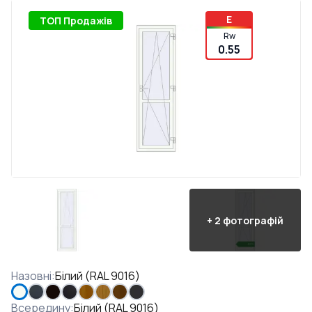
E
ТОП Продажів
Rw
0.55
+
2
фотографій
Назовні
:
Білий (RAL 9016)
Всередину
:
Білий (RAL 9016)