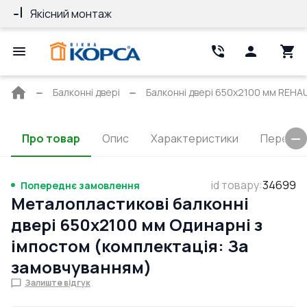
Якісний монтаж
Гарантія 10 ро
Головна
Балконні двері
Балконні двері 650x2100 мм REHAU 
сторінка
Про товар
Опис
Характеристики
Перерізи
id товару
:
34699
Попереднє замовлення
Металопластикові балконні
двері 650x2100 мм Одинарні з
імпостом (комплектація: За
замовчуванням)
Залиште відгук