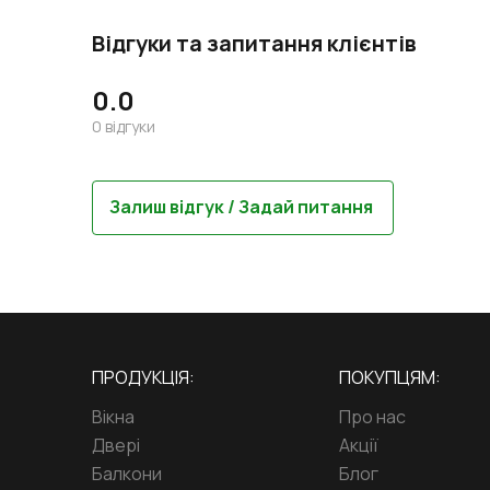
Відгуки та запитання клієнтів
0.0
0
відгуки
Залиш відгук / Задай питання
ПРОДУКЦІЯ:
ПОКУПЦЯМ:
Вікна
Про нас
Двері
Акції
Балкони
Блог