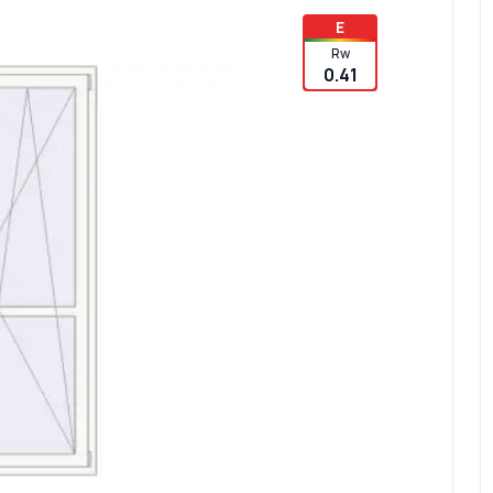
E
Rw
0.41