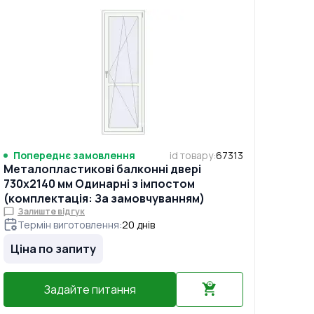
Попереднє замовлення
id товару
:
67313
Металопластикові балконні двері
730x2140 мм Одинарні з імпостом
(комплектація: За замовчуванням)
Залиште відгук
Термін виготовлення
:
20
днів
Ціна по запиту
Задайте питання