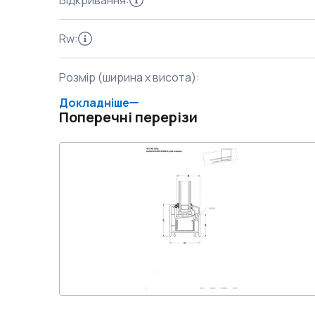
Відкривання
:
Rw
:
Розмір (ширина x висота)
:
Докладніше
Поперечні перерізи