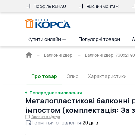
Профіль REHAU
Якісний монтаж
Купити онлайн
Популярні товари
А
Головна
Балконні двері
Балконні двері 730x2140
сторінка
Про товар
Опис
Характеристики
Попереднє замовлення
Металопластикові балконні д
імпостом (комплектація: За
Залиште відгук
Термін виготовлення
:
20
днів