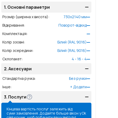
1.
Основні параметри
Розмір (ширина x висота)
:
730
x
2140
мм
Відкривання
:
Поворот-відкид
Комплектація
:
Колір ззовні
:
Білий (RAL 9016)
Колір зсередини
:
Білий (RAL 9016)
Склопакет
:
4 - 16 - 4
2.
Аксесуари
Стандартна ручка
:
Без ручки
Інше
:
+
Додати
3.
Послуги
Кінцева вартість послуг залежить від
суми замовлення. Додайте більше вікон у
Ok
свій кошик, щоб побачити вашу вигоду!