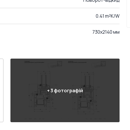
Поворот-відкид
0.41 m²K/W
730x2140 мм
+
3
фотографій