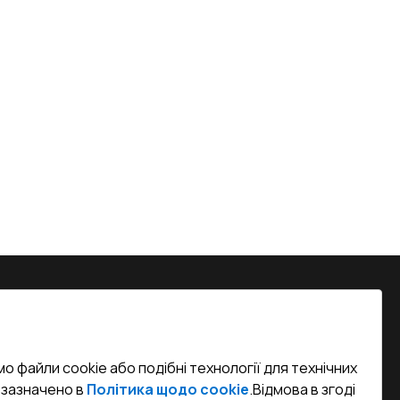
на, м. Вінниця, вул. Келецька 60 кв.
о файли cookie або подібні технології для технічних
efined)
к зазначено в
Політика щодо cookie
.
Відмова в згоді