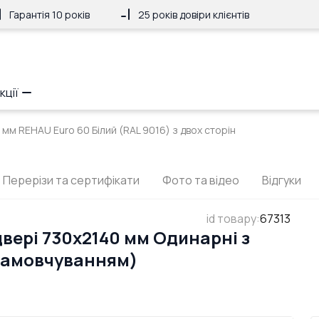
Гарантія 10 років
25 років довіри клієнтів
кції
 мм REHAU Euro 60 Білий (RAL 9016) з двох сторін
Перерізи та сертифікати
Фото та відео
Відгуки
id товару
:
67313
вері 730x2140 мм Одинарні з
 замовчуванням)