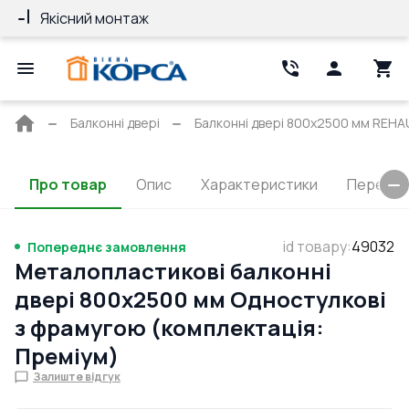
Якісний монтаж
Гарантія 10 ро
Головна
Балконні двері
Балконні двері 800x2500 мм RE
сторінка
Про товар
Опис
Характеристики
Перерізи
id товару
:
49032
Попереднє замовлення
Металопластикові балконні
двері 800x2500 мм Одностулкові
з фрамугою (комплектація:
Преміум)
Залиште відгук