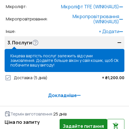
Мікроліфт TFE (WINKHAUS)
Мікроліфт
:
Мікропровітрювання
Мікропровітрювання
:
(WINKHAUS)
+
Додати
Інше
:
3.
Послуги
Кінцева вартість послуг залежить від суми
замовлення. Додайте більше вікон у свій кошик, щоб
Ok
побачити вашу вигоду!
Доставка
(5 днів)
+
₴1,200.00
Докладніше
Термін виготовлення
:
25
днів
Ціна по запиту
Задайте питання