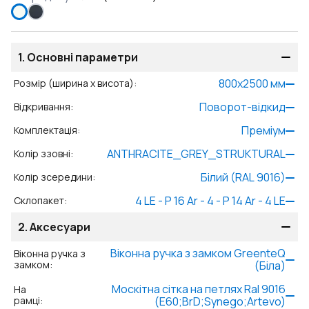
1.
Основні параметри
800
x
2500
мм
Розмір (ширина x висота)
:
Поворот-відкид
Відкривання
:
Преміум
Комплектація
:
ANTHRACITE_GREY_STRUKTURAL
Колір ззовні
:
Білий (RAL 9016)
Колір зсередини
:
4 LE - P 16 Ar - 4 - P 14 Ar - 4 LE
Склопакет
:
2.
Аксесуари
Віконна ручка з замком GreenteQ
Віконна ручка з
замком
:
(Біла)
Москітна сітка на петлях Ral 9016
На
рамці
:
(E60;BrD;Synego;Artevo)