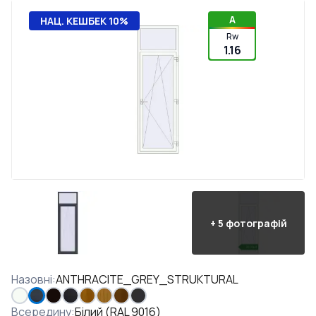
A
НАЦ. КЕШБЕК 10%
Rw
1.16
+
5
фотографій
Назовні
:
ANTHRACITE_GREY_STRUKTURAL
Всередину
:
Білий (RAL 9016)