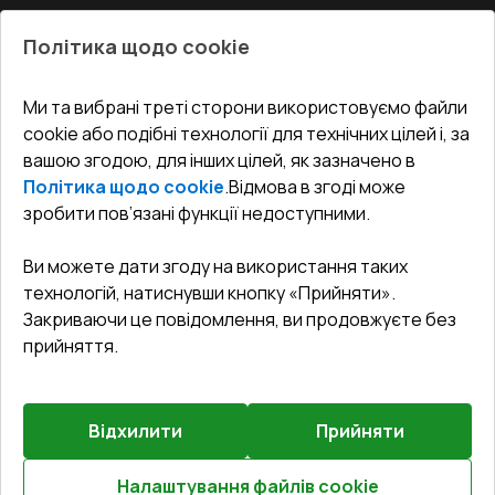
Про нас
Балкони
Політика щодо cookie
СЕРВІС ТА ОБЛУГОВУВАННЯ:
Акції
Тераси
Доставка і Оплата
Блог
Ми та вибрані треті сторони використовуємо файли
КОНТАКТИ
cookie або подібні технології для технічних цілей і, за
Гарантія та Сервіс
Адреса гіпермаркета
вашою згодою, для інших цілей, як зазначено в
Офіс
:
Україна, м. Вінниця, вул. Келецька 60 кв. 61
Повернення товару
Як правильно заміряти вікна
Політика щодо cookie
.
Відмова в згоді може
Договір публічної оферти
undefined(undefined)
зробити пов’язані функції недоступними.
Співпраця з нами
i.mgr3@korsa.ua
Ви можете дати згоду на використання таких
технологій, натиснувши кнопку «Прийняти».
Закриваючи це повідомлення, ви продовжуєте без
прийняття.
Відхилити
Прийняти
©
2026
.
Всі права захищені
.
Сайт створено на платформі
Vitrager.com
.
Повідомити про проблему
?
Налаштування файлів cookie