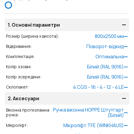
1.
Основні параметри
800
x
2500
мм
Розмір (ширина x висота)
:
Поворот-відкид
Відкривання
:
Оптимальна
Комплектація
:
Білий (RAL 9016)
Колір ззовні
:
Білий (RAL 9016)
Колір зсередини
:
4 CGS - 16 - 4 - 12 - 4 LE
Склопакет
:
2.
Аксесуари
Ручка віконна HOPPE Штутгарт
Віконна протизламна
ручка
:
(Білий)
Мікроліфт TFE (WINKHAUS)
Мікроліфт
: