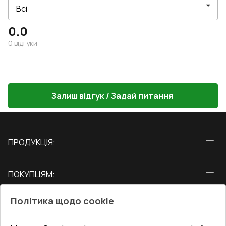
0.0
0
відгуки
Залиш відгук / Задай питання
ПРОДУКЦІЯ:
Вікна
ПОКУПЦЯМ:
Двері
Про нас
Балкони
Політика щодо cookie
СЕРВІС ТА ОБЛУГОВУВАННЯ:
Акції
Тераси
Доставка і Оплата