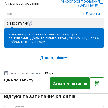
Мікропровітрювання
Мікропровітрювання
:
(WINKHAUS)
+
Додати
Інше
:
3.
Послуги
Кінцева вартість послуг залежить від суми
замовлення. Додайте більше вікон у свій кошик, щоб
Ok
побачити вашу вигоду!
Докладніше
Термін виготовлення
:
19
днів
Ціна по запиту
Задайте питання
Відгуки та запитання клієнтів
Сортування