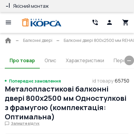
Якісний монтаж
Гарантія 10 ро
Головна
Балконні двері
Балконні двері 800x2500 мм REHAU 
сторінка
Про товар
Опис
Характеристики
Перерізи
id товару
:
65750
Попереднє замовлення
Металопластикові балконні
двері 800x2500 мм Одностулкові
з фрамугою (комплектація:
Оптимальна)
Залиште відгук