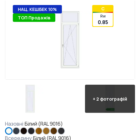
C
НАЦ. КЕШБЕК 10%
Rw
ТОП Продажів
0.85
+
2
фотографій
Назовні
:
Білий (RAL 9016)
Всередину
:
Білий (RAL 9016)