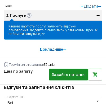
+
Додати
Інше
:
3.
Послуги
Кінцева вартість послуг залежить від суми
замовлення. Додайте більше вікон у свій кошик, щоб
Ok
побачити вашу вигоду!
Докладніше
Термін виготовлення
:
35
днів
Ціна по запиту
Задайте питання
Відгуки та запитання клієнтів
Сортування