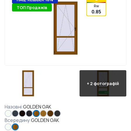
Rw
ТОП Продажів
0.85
+
2
фотографій
Назовні
:
GOLDEN OAK
Всередину
:
GOLDEN OAK