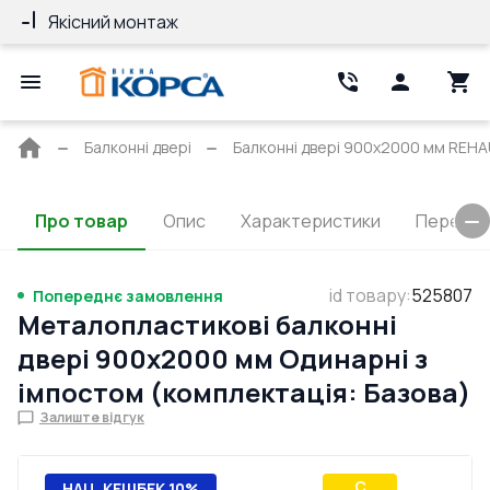
Якісний монтаж
Гарантія 10 ро
Головна
Балконні двері
Балконні двері 900x2000 мм REHAU
сторінка
Про товар
Опис
Характеристики
Перерізи
id товару
:
525807
Попереднє замовлення
Металопластикові балконні
двері 900x2000 мм Одинарні з
імпостом (комплектація: Базова)
Залиште відгук
C
НАЦ. КЕШБЕК 10%