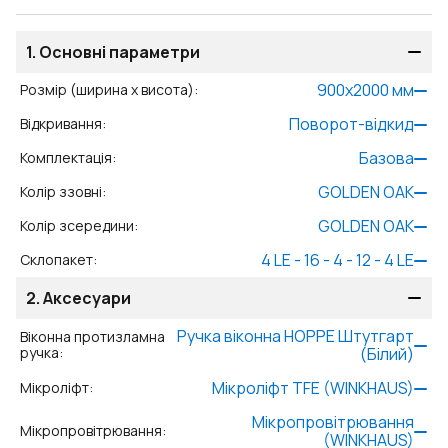
1.
Основні параметри
900
x
2000
мм
Розмір (ширина x висота)
:
Поворот-відкид
Відкривання
:
Базова
Комплектація
:
GOLDEN OAK
Колір ззовні
:
GOLDEN OAK
Колір зсередини
:
4 LE - 16 - 4 - 12 - 4 LE
Склопакет
:
2.
Аксесуари
Ручка віконна HOPPE Штутгарт
Віконна протизламна
ручка
:
(Білий)
Мікроліфт TFE (WINKHAUS)
Мікроліфт
:
Мікропровітрювання
Мікропровітрювання
:
(WINKHAUS)