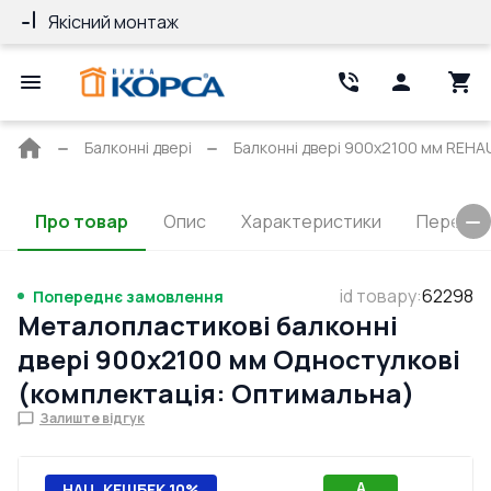
Якісний монтаж
Гарантія 10 ро
Головна
Балконні двері
Балконні двері 900x2100 мм REHAU
сторінка
Про товар
Опис
Характеристики
Перерізи
id товару
:
62298
Попереднє замовлення
Металопластикові балконні
двері 900x2100 мм Одностулкові
(комплектація: Оптимальна)
Залиште відгук
A
НАЦ. КЕШБЕК 10%