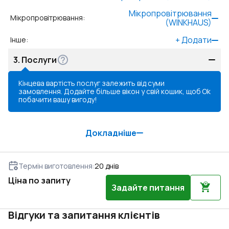
Мікропровітрювання
Мікропровітрювання
:
(WINKHAUS)
+
Додати
Інше
:
3.
Послуги
Кінцева вартість послуг залежить від суми
замовлення. Додайте більше вікон у свій кошик, щоб
Ok
побачити вашу вигоду!
Докладніше
Термін виготовлення
:
20
днів
Ціна по запиту
Задайте питання
Відгуки та запитання клієнтів