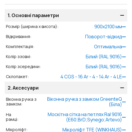
1.
Основні параметри
900
x
2100
мм
Розмір (ширина x висота)
:
Поворот-відкид
Відкривання
:
Оптимальна
Комплектація
:
Білий (RAL 9016)
Колір ззовні
:
Білий (RAL 9016)
Колір зсередини
:
4 CGS - 16 Ar - 4 - 14 Ar - 4 LE
Склопакет
:
2.
Аксесуари
Віконна ручка з замком GreenteQ
Віконна ручка з
замком
:
(Біла)
Москітна сітка на петлях Ral 9016
На
рамці
:
(E60;BrD;Synego;Artevo)
Мікроліфт TFE (WINKHAUS)
Мікроліфт
: