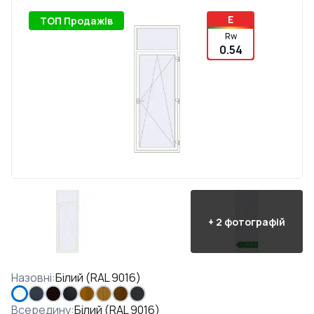
E
ТОП Продажів
Rw
0.54
+
2
фотографій
Назовні
:
Білий (RAL 9016)
Всередину
:
Білий (RAL 9016)