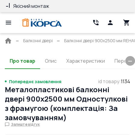
Якісний монтаж
Гарантія 10 ро
Головна
Балконні двері
Балконні двері 900x2500 мм REHAU 
сторінка
Про товар
Опис
Характеристики
Перерізи
id товару
:
1134
Попереднє замовлення
Металопластикові балконні
двері 900x2500 мм Одностулкові
з фрамугою (комплектація: За
замовчуванням)
Залиште відгук