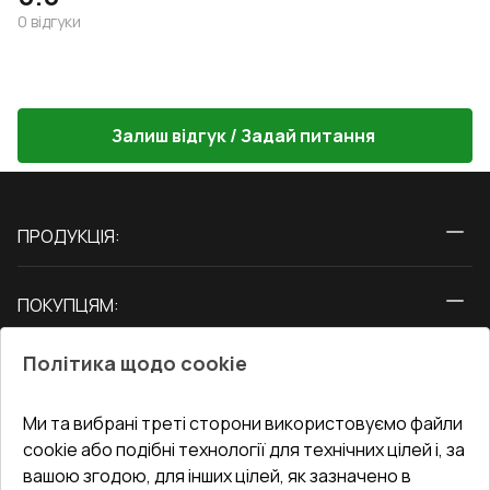
0
відгуки
Залиш відгук / Задай питання
ПРОДУКЦІЯ:
Вікна
ПОКУПЦЯМ:
Двері
Про нас
Балкони
Політика щодо cookie
СЕРВІС ТА ОБЛУГОВУВАННЯ:
Акції
Тераси
Доставка і Оплата
Блог
Ми та вибрані треті сторони використовуємо файли
КОНТАКТИ
cookie або подібні технології для технічних цілей і, за
Гарантія та Сервіс
Адреса гіпермаркета
вашою згодою, для інших цілей, як зазначено в
Офіс
:
Україна, м. Вінниця, вул. Келецька 60 кв. 61
Повернення товару