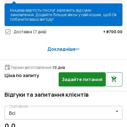
Кінцева вартість послуг залежить від суми
замовлення. Додайте більше вікон у свій кошик, щоб
Ok
побачити вашу вигоду!
Доставка
(7 днів)
+
₴700.00
Докладніше
Термін виготовлення
:
19
днів
Ціна по запиту
Задайте питання
Відгуки та запитання клієнтів
Сортування
0.0