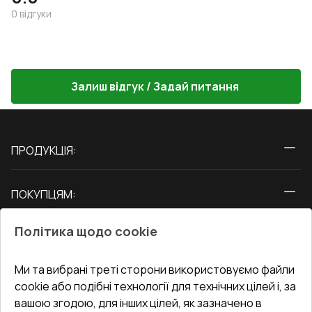
0
відгуки
Залиш відгук / Задай питання
ПРОДУКЦІЯ:
Вікна
ПОКУПЦЯМ:
Двері
Про нас
Балкони
Політика щодо cookie
СЕРВІС ТА ОБЛУГОВУВАННЯ:
Акції
Тераси
Доставка і Оплата
Блог
Ми та вибрані треті сторони використовуємо файли
КОНТАКТИ
cookie або подібні технології для технічних цілей і, за
Гарантія та Сервіс
Адреса гіпермаркета
вашою згодою, для інших цілей, як зазначено в
Офіс
:
Україна, м. Вінниця, вул. Келецька 60 кв. 61
Повернення товару