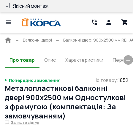
Якісний монтаж
Гарантія 10 ро
Головна
Балконні двері
Балконні двері 900x2500 мм REHAU
сторінка
Про товар
Опис
Характеристики
Перерізи
id товару
:
1852
Попереднє замовлення
Металопластикові балконні
двері 900x2500 мм Одностулкові
з фрамугою (комплектація: За
замовчуванням)
Залиште відгук