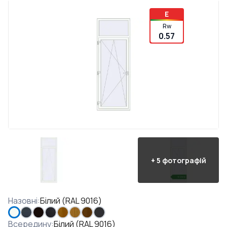
E
Rw
0.57
+
5
фотографій
Назовні
:
Білий (RAL 9016)
Всередину
:
Білий (RAL 9016)