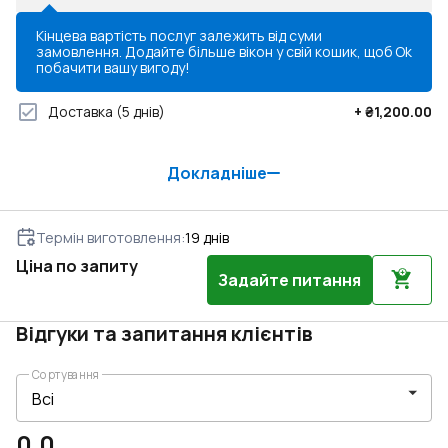
Кінцева вартість послуг залежить від суми
замовлення. Додайте більше вікон у свій кошик, щоб
Ok
побачити вашу вигоду!
Доставка
(5 днів)
+
₴1,200.00
Докладніше
Термін виготовлення
:
19
днів
Ціна по запиту
Задайте питання
Відгуки та запитання клієнтів
Сортування
0.0