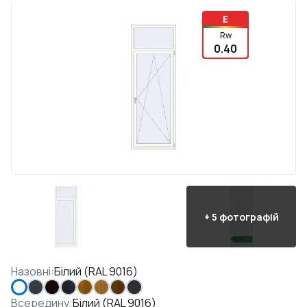
E
Rw
0.40
+
5
фотографій
Назовні
:
Білий (RAL 9016)
Всередину
:
Білий (RAL 9016)