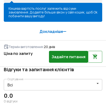
Кінцева вартість послуг залежить від суми
замовлення. Додайте більше вікон у свій кошик, щоб
Ok
побачити вашу вигоду!
Докладніше
Термін виготовлення
:
20
днів
Ціна по запиту
Задайте питання
Відгуки та запитання клієнтів
Сортування
0.0
0
відгуки