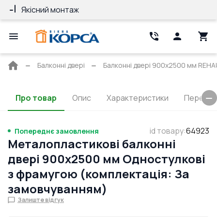
Якісний монтаж
Гарантія 10 ро
Головна
Балконні двері
Балконні двері 900x2500 мм REHAU 
сторінка
Про товар
Опис
Характеристики
Перерізи
id товару
:
64923
Попереднє замовлення
Металопластикові балконні
двері 900x2500 мм Одностулкові
з фрамугою (комплектація: За
замовчуванням)
Залиште відгук