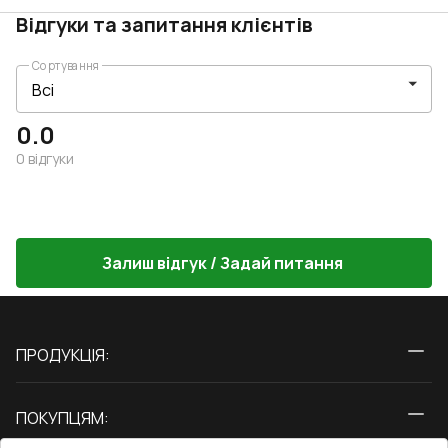
Відгуки та запитання клієнтів
Сортування
0.0
0
відгуки
Залиш відгук / Задай питання
ПРОДУКЦІЯ:
Вікна
ПОКУПЦЯМ:
Двері