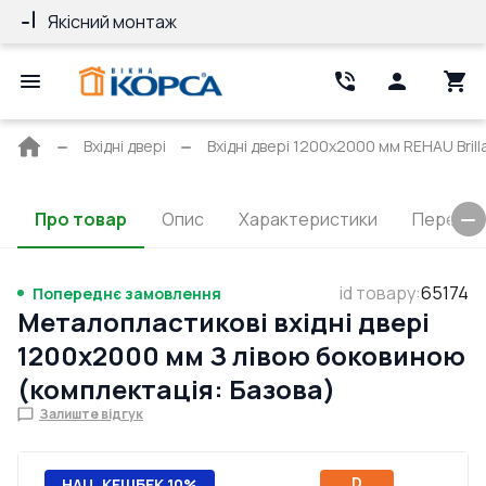
Якісний монтаж
Гарантія 10 ро
Головна
Вхідні двері
Вхідні двері 1200x2000 мм REHAU Brill
сторінка
Про товар
Опис
Характеристики
Перерізи
id товару
:
65174
Попереднє замовлення
Металопластикові вхідні двері
1200x2000 мм З лівою боковиною
(комплектація: Базова)
Залиште відгук
D
НАЦ. КЕШБЕК 10%