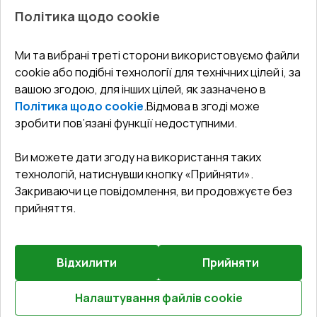
Про нас
Балкони
Політика щодо cookie
СЕРВІС ТА ОБЛУГОВУВАННЯ:
Акції
Тераси
Доставка і Оплата
Блог
Ми та вибрані треті сторони використовуємо файли
КОНТАКТИ
cookie або подібні технології для технічних цілей і, за
Гарантія та Сервіс
Адреса гіпермаркета
вашою згодою, для інших цілей, як зазначено в
Офіс
:
Україна, м. Вінниця, вул. Келецька 60 кв. 61
Повернення товару
Як правильно заміряти вікна
Політика щодо cookie
.
Відмова в згоді може
Договір публічної оферти
undefined(undefined)
зробити пов’язані функції недоступними.
Співпраця з нами
i.mgr3@korsa.ua
Ви можете дати згоду на використання таких
технологій, натиснувши кнопку «Прийняти».
Закриваючи це повідомлення, ви продовжуєте без
прийняття.
Відхилити
Прийняти
©
2026
.
Всі права захищені
.
Сайт створено на платформі
Vitrager.com
.
Повідомити про проблему
?
Налаштування файлів cookie