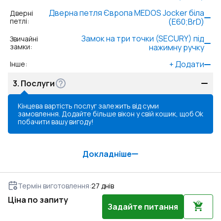
Дверна петля Європа MEDOS Jocker біла
Дверні
петлі
:
(E60;BrD)
Замок на три точки (SECURY) під
Звичайні
замки
:
нажимну ручку
+
Додати
Інше
:
3.
Послуги
Кінцева вартість послуг залежить від суми
замовлення. Додайте більше вікон у свій кошик, щоб
Ok
побачити вашу вигоду!
Докладніше
Термін виготовлення
:
27
днів
Ціна по запиту
Задайте питання