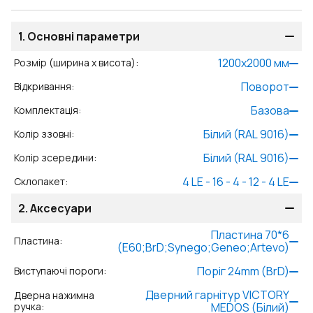
1.
Основні параметри
1200
x
2000
мм
Розмір (ширина x висота)
:
Поворот
Відкривання
:
Базова
Комплектація
:
Білий (RAL 9016)
Колір ззовні
:
Білий (RAL 9016)
Колір зсередини
:
4 LE - 16 - 4 - 12 - 4 LE
Склопакет
:
2.
Аксесуари
Пластина 70*6
Пластина
:
(E60;BrD;Synego;Geneo;Artevo)
Поріг 24mm (BrD)
Виступаючі пороги
:
Дверний гарнітур VICTORY
Дверна нажимна
ручка
:
MEDOS (Білий)