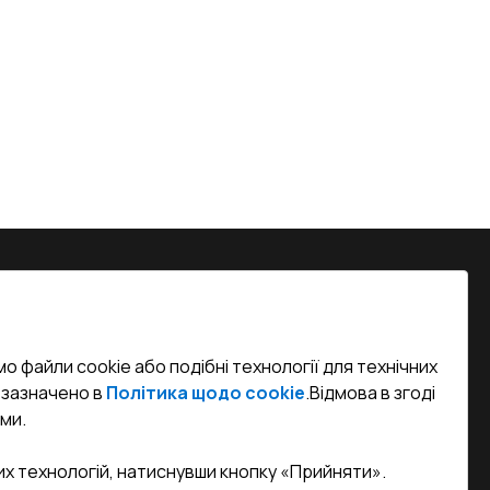
на, м. Вінниця, вул. Келецька 60 кв.
о файли cookie або подібні технології для технічних
efined)
к зазначено в
Політика щодо cookie
.
Відмова в згоді
ми.
sa.ua
их технологій, натиснувши кнопку «Прийняти».