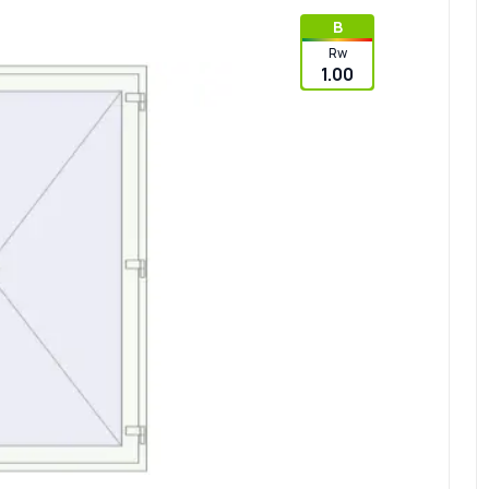
B
Rw
1.00