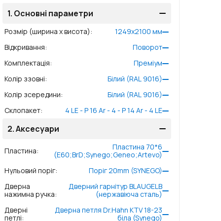
1.
Основні параметри
Розмір (ширина x висота)
:
1249
x
2100
мм
Відкривання
:
Поворот
Комплектація
:
Преміум
Колір ззовні
:
Білий (RAL 9016)
Колір зсередини
:
Білий (RAL 9016)
Склопакет
:
4 LE - P 16 Ar - 4 - P 14 Ar - 4 LE
2.
Аксесуари
Пластина 70*6
Пластина
:
(E60;BrD;Synego;Geneo;Artevo)
Нульовий поріг
:
Поріг 20mm (SYNEGO)
Дверна
Дверний гарнітур BLAUGELB
нажимна ручка
:
(нержавіюча сталь)
Дверні
Дверна петля Dr.Hahn KTV 18-23
петлі
:
біла (Synego)