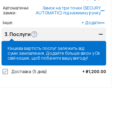
Автоматичні
Замок на три точки (SECURY
замки
:
AUTOMATIC) під нажимну ручку
Інше
:
+
Додати
3.
Послуги
Кінцева вартість послуг залежить від
суми замовлення. Додайте більше вікон у
Ok
свій кошик, щоб побачити вашу вигоду!
Доставка
(5 днів)
+
₴1,200.00