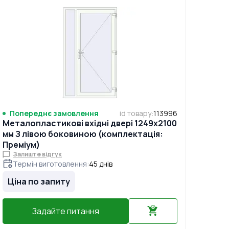
Попереднє замовлення
id товару
:
113996
Металопластикові вхідні двері 1249x2100
мм З лівою боковиною (комплектація:
Преміум)
Залиште відгук
Термін виготовлення
:
45
днів
Ціна по запиту
Задайте питання