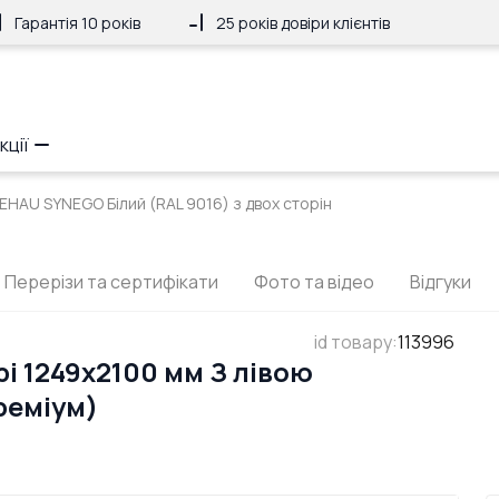
Гарантія 10 років
25 років довіри клієнтів
кції
REHAU SYNEGO Білий (RAL 9016) з двох сторін
Перерізи та сертифікати
Фото та відео
Відгуки
id товару
:
113996
і 1249x2100 мм З лівою
реміум)