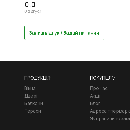
0.0
0
відгуки
Залиш відгук / Задай питання
ПРОДУКЦІЯ:
ПОКУПЦЯМ:
Вікна
Про нас
Двері
Акції
Балкони
Блог
Тераси
Адреса гіпермар
Як правильно замі