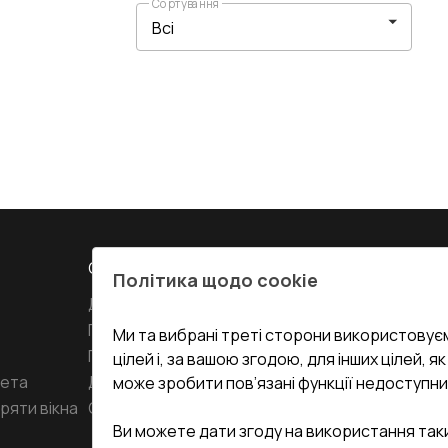
Сортування
СЕРВІС ТА ОБЛУГОВУВАННЯ:
КОНТАКТИ
Політика щодо cookie
Доставка і Оплата
Офіс
:
Украї
61
Гарантія та Сервіс
Ми та вибрані треті сторони використовуєм
Повернення товару
undefined(und
цілей і, за вашою згодою, для інших цілей, я
кета
Договір публічної оферти
може зробити пов’язані функції недоступни
i.mgr3@kor
ряти вікна
Співпраця з нами
Ви можете дати згоду на використання так