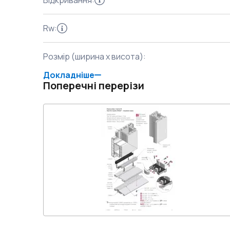
Відкривання
:
Rw
:
Розмір (ширина x висота)
:
Докладніше
Поперечні перерізи