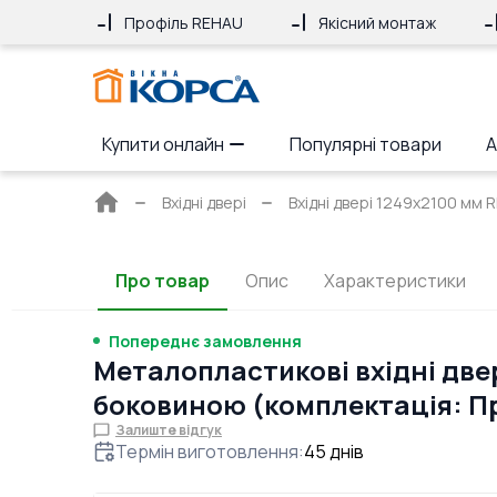
Профіль REHAU
Якісний монтаж
Купити онлайн
Популярні товари
А
Головна
Вхідні двері
Вхідні двері 1249x2100 мм 
сторінка
Про товар
Опис
Характеристики
Попереднє замовлення
Металопластикові вхідні двер
боковиною (комплектація: П
Залиште відгук
Термін виготовлення
:
45
днів