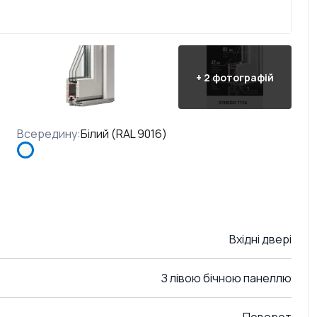
+
2
фотографій
Всередину
:
Білий (RAL 9016)
Вхідні двері
З лівою бічною панеллю