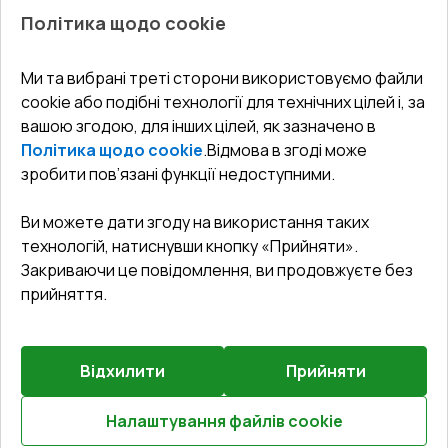
Про нас
Балкони
Політика щодо cookie
СЕРВІС ТА ОБЛУГОВУВАННЯ:
Акції
Тераси
Доставка і Оплата
Блог
Ми та вибрані треті сторони використовуємо файли
КОНТАКТИ
cookie або подібні технології для технічних цілей і, за
Гарантія та Сервіс
Адреса гіпермаркета
вашою згодою, для інших цілей, як зазначено в
Офіс
:
Україна, м. Вінниця, вул. Келецька 60 кв. 61
Повернення товару
Як правильно заміряти вікна
Політика щодо cookie
.
Відмова в згоді може
Договір публічної оферти
undefined(undefined)
зробити пов’язані функції недоступними.
Співпраця з нами
i.mgr3@korsa.ua
Ви можете дати згоду на використання таких
технологій, натиснувши кнопку «Прийняти».
Закриваючи це повідомлення, ви продовжуєте без
прийняття.
Відхилити
Прийняти
©
2026
.
Всі права захищені
.
Сайт створено на платформі
Vitrager.com
.
Повідомити про проблему
?
Налаштування файлів cookie