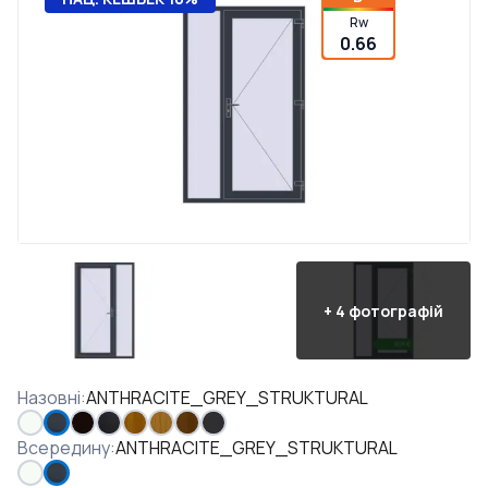
Rw
0.66
+
4
фотографій
Назовні
:
ANTHRACITE_GREY_STRUKTURAL
Всередину
:
ANTHRACITE_GREY_STRUKTURAL