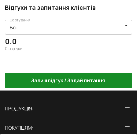
Відгуки та запитання клієнтів
Сортування
0.0
0
відгуки
Залиш відгук / Задай питання
ПРОДУКЦІЯ:
Вікна
ПОКУПЦЯМ:
Двері