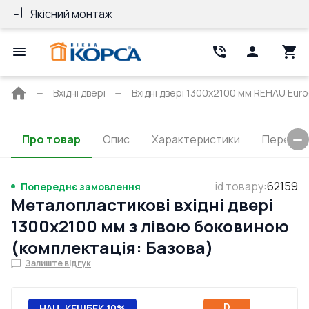
Якісний монтаж
Гарантія 10 ро
Головна
Вхідні двері
Вхідні двері 1300x2100 мм REHAU Eu
сторінка
Про товар
Опис
Характеристики
Перерізи
id товару
:
62159
Попереднє замовлення
Металопластикові вхідні двері
1300x2100 мм з лівою боковиною
(комплектація: Базова)
Залиште відгук
D
НАЦ. КЕШБЕК 10%