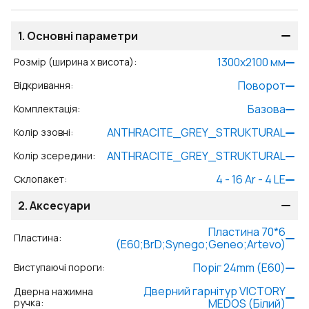
1.
Основні параметри
1300
x
2100
мм
Розмір (ширина x висота)
:
Поворот
Відкривання
:
Базова
Комплектація
:
ANTHRACITE_GREY_STRUKTURAL
Колір ззовні
:
ANTHRACITE_GREY_STRUKTURAL
Колір зсередини
:
4 - 16 Ar - 4 LE
Склопакет
:
2.
Аксесуари
Пластина 70*6
Пластина
:
(E60;BrD;Synego;Geneo;Artevo)
Поріг 24mm (E60)
Виступаючі пороги
:
Дверний гарнітур VICTORY
Дверна нажимна
ручка
:
MEDOS (Білий)