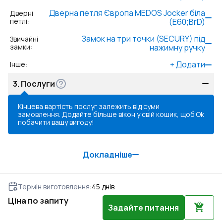
Дверна петля Європа MEDOS Jocker біла
Дверні
петлі
:
(E60;BrD)
Замок на три точки (SECURY) під
Звичайні
замки
:
нажимну ручку
+
Додати
Інше
:
3.
Послуги
Кінцева вартість послуг залежить від суми
замовлення. Додайте більше вікон у свій кошик, щоб
Ok
побачити вашу вигоду!
Докладніше
Термін виготовлення
:
45
днів
Ціна по запиту
Задайте питання