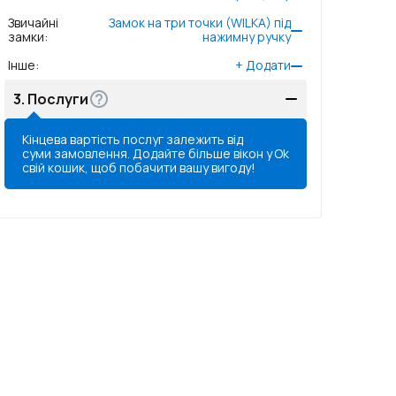
Звичайні
Замок на три точки (WILKA) під
замки
:
нажимну ручку
Інше
:
+
Додати
3.
Послуги
Кінцева вартість послуг залежить від
суми замовлення. Додайте більше вікон у
Ok
свій кошик, щоб побачити вашу вигоду!