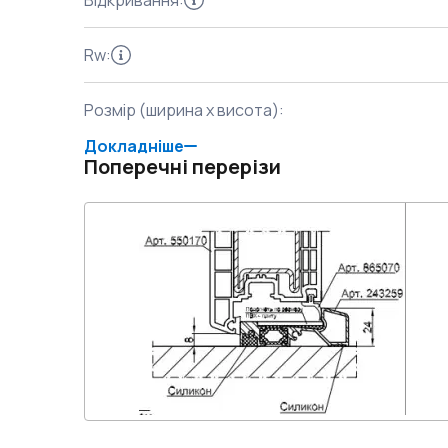
Відкривання
:
Rw
:
Розмір (ширина x висота)
:
Докладніше
Поперечні перерізи