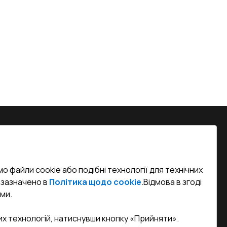
на, м. Вінниця, вул. Келецька 60 кв.
о файли cookie або подібні технології для технічних
efined)
к зазначено в
Політика щодо cookie
.
Відмова в згоді
ми.
sa.ua
их технологій, натиснувши кнопку «Прийняти».