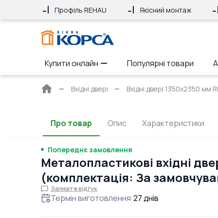
Профіль REHAU
Якісний монтаж
Купити онлайн
Популярні товари
А
Головна
Вхідні двері
Вхідні двері 1350x2350 мм R
сторінка
Про товар
Опис
Характеристики
Попереднє замовлення
Металопластикові вхідні две
(комплектація: За замовчув
Залиште відгук
Термін виготовлення
:
27
днів