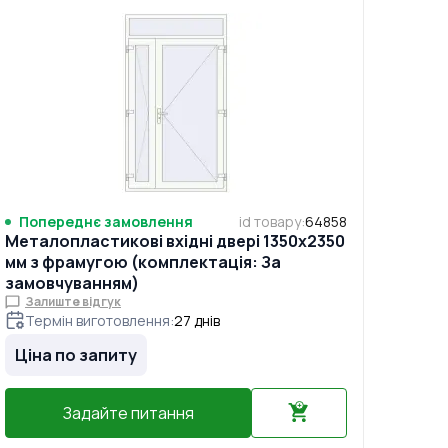
Попереднє замовлення
id товару
:
64858
Металопластикові вхідні двері 1350x2350
мм з фрамугою (комплектація: За
замовчуванням)
Залиште відгук
Термін виготовлення
:
27
днів
Ціна по запиту
Задайте питання