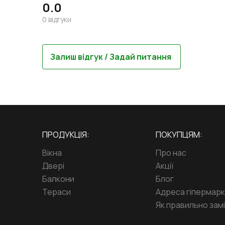
0.0
0
відгуки
Залиш відгук / Задай питання
ПРОДУКЦІЯ:
ПОКУПЦЯМ:
Вікна
Про нас
Двері
Акції
Балкони
Блог
Тераси
Адреса гіпермар
Як правильно замі