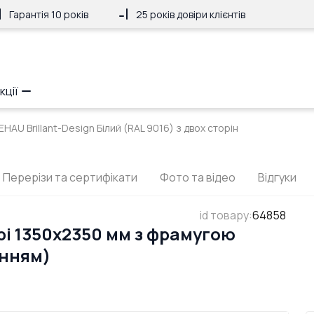
Гарантія 10 років
25 років довіри клієнтів
кції
EHAU Brillant-Design Білий (RAL 9016) з двох сторін
Перерізи та сертифікати
Фото та відео
Відгуки
id товару
:
64858
рі 1350x2350 мм з фрамугою
анням)