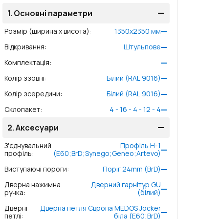
1.
Основні параметри
Розмір (ширина x висота)
:
1350
x
2350
мм
Відкривання
:
Штульпове
Комплектація
:
Колір ззовні
:
Білий (RAL 9016)
Колір зсередини
:
Білий (RAL 9016)
Склопакет
:
4 - 16 - 4 - 12 - 4
2.
Аксесуари
З'єднувальний
Профіль Н-1
профіль
:
(E60;BrD;Synego;Geneo;Artevo)
Виступаючі пороги
:
Поріг 24mm (BrD)
Дверна нажимна
Дверний гарнітур GU
ручка
:
(білий)
Дверні
Дверна петля Європа MEDOS Jocker
петлі
:
біла (E60;BrD)