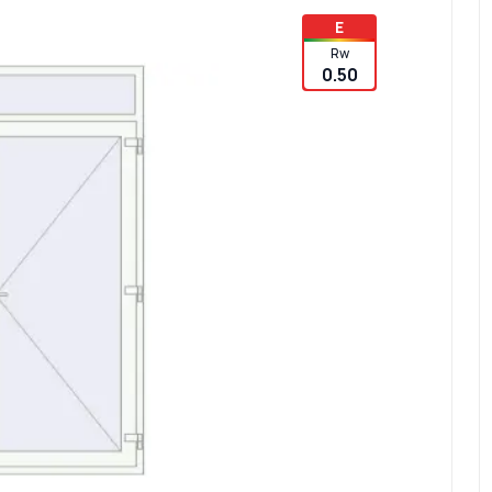
E
Rw
0.50