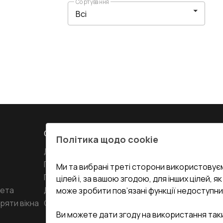
Сортування
СЕРВІС ТА ОБЛУГОВУВАННЯ:
КОНТАКТИ
Політика щодо cookie
Доставка і Оплата
Офіс
:
Украї
61
Гарантія та Сервіс
Ми та вибрані треті сторони використовуєм
Повернення товару
undefined(und
цілей і, за вашою згодою, для інших цілей, я
кета
Договір публічної оферти
може зробити пов’язані функції недоступни
i.mgr3@kor
ряти вікна
Співпраця з нами
Ви можете дати згоду на використання так