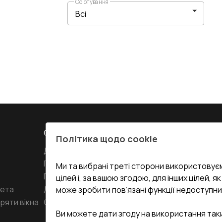
Сортування
СЕРВІС ТА ОБЛУГОВУВАННЯ:
КОНТАКТИ
Політика щодо cookie
Доставка і Оплата
Офіс
:
Украї
61
Гарантія та Сервіс
Ми та вибрані треті сторони використовуєм
Повернення товару
undefined(und
цілей і, за вашою згодою, для інших цілей, я
кета
Договір публічної оферти
може зробити пов’язані функції недоступни
i.mgr3@kor
ряти вікна
Співпраця з нами
Ви можете дати згоду на використання так