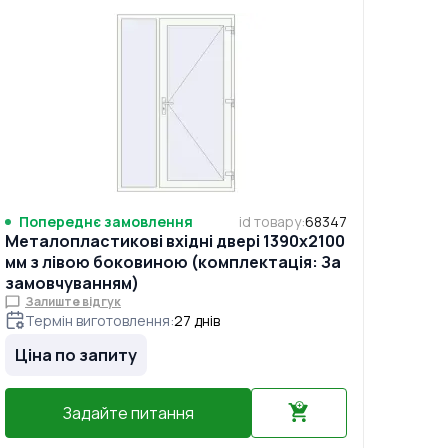
Попереднє замовлення
id товару
:
68347
Металопластикові вхідні двері 1390x2100
мм з лівою боковиною (комплектація: За
замовчуванням)
Залиште відгук
Термін виготовлення
:
27
днів
Ціна по запиту
Задайте питання