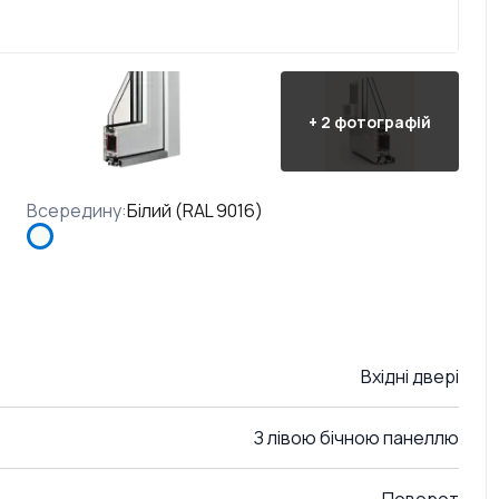
+
2
фотографій
Всередину
:
Білий (RAL 9016)
Вхідні двері
З лівою бічною панеллю