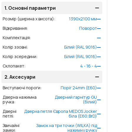
1.
Основні параметри
Розмір (ширина x висота)
:
1390
x
2100
мм
Відкривання
:
Поворот
Комплектація
:
Колір ззовні
:
Білий (RAL 9016)
Колір зсередини
:
Білий (RAL 9016)
Склопакет
:
4 - 16 - 4
2.
Аксесуари
Виступаючі пороги
:
Поріг 24mm (E60)
Дверна нажимна
Дверний гарнітур GU
ручка
:
(білий)
Дверні
Дверна петля Європа MEDOS Jocker
петлі
:
біла (E60;BrD)
Звичайні
Замок на три точки (WILKA) під
замки
:
нажимну ручку