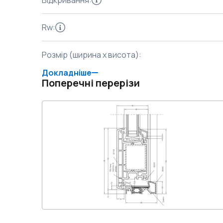
Відкривання
:
Rw
:
Розмір (ширина x висота)
:
Докладніше
Поперечні перерізи