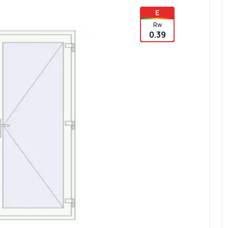
E
Rw
0.39