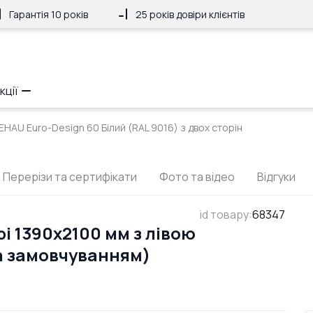
Гарантія 10 років
25 років довіри клієнтів
кції
EHAU Euro-Design 60 Білий (RAL 9016) з двох сторін
Перерізи та сертифікати
Фото та відео
Відгуки
id товару
:
68347
і 1390x2100 мм з лівою
а замовчуванням)