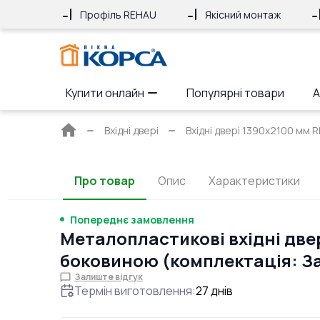
Профіль REHAU
Якісний монтаж
Купити онлайн
Популярні товари
А
Головна
Вхідні двері
Вхідні двері 1390x2100 мм R
сторінка
Про товар
Опис
Характеристики
Попереднє замовлення
Металопластикові вхідні двер
боковиною (комплектація: З
Залиште відгук
Термін виготовлення
:
27
днів