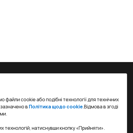
на, м. Вінниця, вул. Келецька 60 кв.
о файли cookie або подібні технології для технічних
efined)
к зазначено в
Політика щодо cookie
.
Відмова в згоді
ми.
sa.ua
их технологій, натиснувши кнопку «Прийняти».