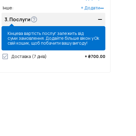
Інше
:
+
Додати
3.
Послуги
Кінцева вартість послуг залежить від
суми замовлення. Додайте більше вікон у
Ok
свій кошик, щоб побачити вашу вигоду!
Доставка
(7 днів)
+
₴700.00