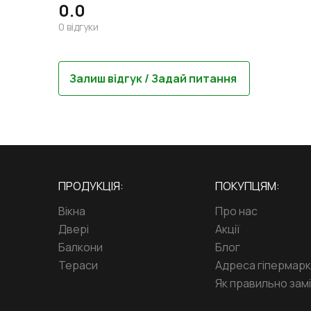
0.0
0
відгуки
Залиш відгук / Задай питання
ПРОДУКЦІЯ:
ПОКУПЦЯМ:
Вікна
Про нас
Двері
Акції
Балкони
Блог
Тераси
Адреса гіпермар
Як правильно замі