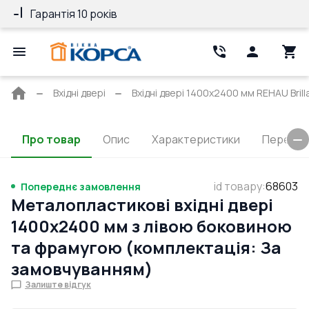
Гарантія 10 років
25 років довір
Головна
Вхідні двері
Вхідні двері 1400x2400 мм REHAU Brill
сторінка
Про товар
Опис
Характеристики
Перерізи
id товару
:
68603
Попереднє замовлення
Металопластикові вхідні двері
1400x2400 мм з лівою боковиною
та фрамугою (комплектація: За
замовчуванням)
Залиште відгук