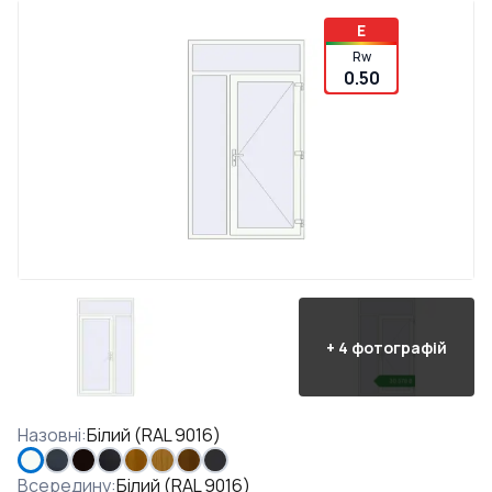
E
Rw
0.50
+
4
фотографій
Назовні
:
Білий (RAL 9016)
Всередину
:
Білий (RAL 9016)