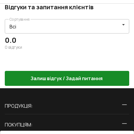
Відгуки та запитання клієнтів
Сортування
0.0
0
відгуки
Залиш відгук / Задай питання
ПРОДУКЦІЯ:
Вікна
ПОКУПЦЯМ:
Двері