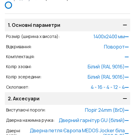
1.
Основні параметри
1400
x
2400
мм
Розмір (ширина x висота)
:
Поворот
Відкривання
:
Комплектація
:
Білий (RAL 9016)
Колір ззовні
:
Білий (RAL 9016)
Колір зсередини
:
4 - 16 - 4 - 12 - 4
Склопакет
:
2.
Аксесуари
Поріг 24mm (BrD)
Виступаючі пороги
:
Дверний гарнітур GU (білий)
Дверна нажимна ручка
:
Дверна петля Європа MEDOS Jocker біла
Дверні