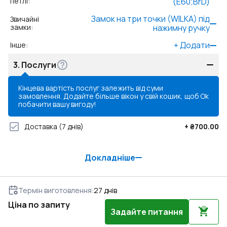
петлі
:
(E60;BrD)
Замок на три точки (WILKA) під
Звичайні
замки
:
нажимну ручку
+
Додати
Інше
:
3.
Послуги
Кінцева вартість послуг залежить від суми
замовлення. Додайте більше вікон у свій кошик, щоб
Ok
побачити вашу вигоду!
Доставка
(7 днів)
+
₴700.00
Докладніше
Термін виготовлення
:
27
днів
Ціна по запиту
Задайте питання