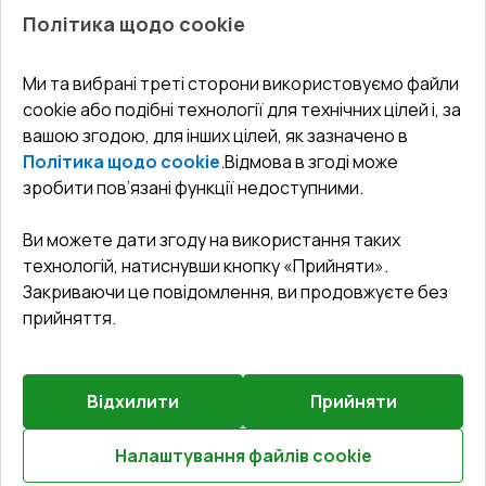
Про нас
Балкони
Політика щодо cookie
СЕРВІС ТА ОБЛУГОВУВАННЯ:
Акції
Тераси
Доставка і Оплата
Блог
Ми та вибрані треті сторони використовуємо файли
КОНТАКТИ
cookie або подібні технології для технічних цілей і, за
Гарантія та Сервіс
Адреса гіпермаркета
вашою згодою, для інших цілей, як зазначено в
Офіс
:
Україна, м. Вінниця, вул. Келецька 60 кв. 61
Повернення товару
Як правильно заміряти вікна
Політика щодо cookie
.
Відмова в згоді може
Договір публічної оферти
undefined(undefined)
зробити пов’язані функції недоступними.
Співпраця з нами
i.mgr3@korsa.ua
Ви можете дати згоду на використання таких
технологій, натиснувши кнопку «Прийняти».
Закриваючи це повідомлення, ви продовжуєте без
прийняття.
Відхилити
Прийняти
©
2026
.
Всі права захищені
.
Сайт створено на платформі
Vitrager.com
.
Повідомити про проблему
?
Налаштування файлів cookie