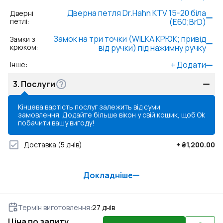
Дверна петля Dr.Hahn KTV 15-20 біла
Дверні
петлі
:
(Е60;BrD)
Замок на три точки (WILKA КРЮК; привід
Замки з
крюком
:
від ручки) під нажимну ручку
+
Додати
Інше
:
3.
Послуги
Кінцева вартість послуг залежить від суми
замовлення. Додайте більше вікон у свій кошик, щоб
Ok
побачити вашу вигоду!
Доставка
(5 днів)
+
₴1,200.00
Докладніше
Термін виготовлення
:
27
днів
Ціна по запиту