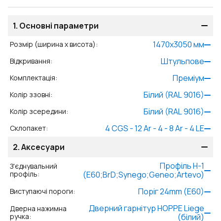
1.
Основні параметри
1470
x
3050
мм
Розмір (ширина x висота)
:
Штульпове
Відкривання
:
Преміум
Комплектація
:
Білий (RAL 9016)
Колір ззовні
:
Білий (RAL 9016)
Колір зсередини
:
4 CGS - 12 Ar - 4 - 8 Ar - 4 LE
Склопакет
:
2.
Аксесуари
Профіль Н-1
З'єднувальний
профіль
:
(E60;BrD;Synego;Geneo;Artevo)
Поріг 24mm (E60)
Виступаючі пороги
:
Дверний гарнітур HOPPE Liege
Дверна нажимна
ручка
:
(білий)