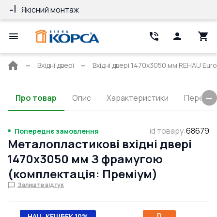
Якісний монтаж
Гарантія 10 ро
Головна
Вхідні двері
Вхідні двері 1470x3050 мм REHAU Euro
сторінка
Про товар
Опис
Характеристики
Перерізи
id товару
:
68679
Попереднє замовлення
Металопластикові вхідні двері
1470x3050 мм З фрамугою
(комплектація: Преміум)
Залиште відгук
D
НАЦ. КЕШБЕК 10%