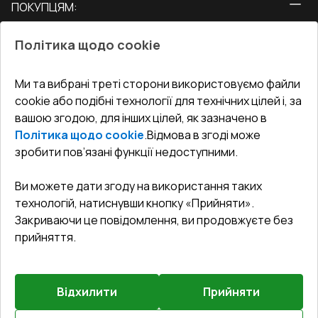
ПОКУПЦЯМ:
Двері
Про нас
Балкони
Політика щодо cookie
СЕРВІС ТА ОБЛУГОВУВАННЯ:
Акції
Тераси
Доставка і Оплата
Блог
Ми та вибрані треті сторони використовуємо файли
КОНТАКТИ
cookie або подібні технології для технічних цілей і, за
Гарантія та Сервіс
Адреса гіпермаркета
вашою згодою, для інших цілей, як зазначено в
Офіс
:
Україна, м. Вінниця, вул. Келецька 60 кв. 61
Повернення товару
Як правильно заміряти вікна
Політика щодо cookie
.
Відмова в згоді може
Договір публічної оферти
undefined(undefined)
зробити пов’язані функції недоступними.
Співпраця з нами
i.mgr3@korsa.ua
Ви можете дати згоду на використання таких
технологій, натиснувши кнопку «Прийняти».
Закриваючи це повідомлення, ви продовжуєте без
прийняття.
Відхилити
Прийняти
©
2026
.
Всі права захищені
.
Сайт створено на платформі
Vitrager.com
.