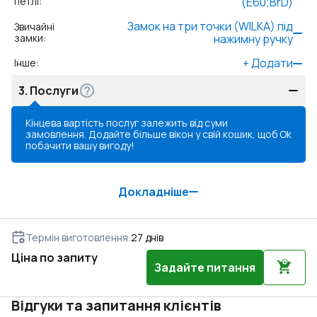
петлі
:
(E60;BrD)
Замок на три точки (WILKA) під
Звичайні
замки
:
нажимну ручку
+
Додати
Інше
:
3.
Послуги
Кінцева вартість послуг залежить від суми
замовлення. Додайте більше вікон у свій кошик, щоб
Ok
побачити вашу вигоду!
Докладніше
Термін виготовлення
:
27
днів
Ціна по запиту
Задайте питання
Відгуки та запитання клієнтів