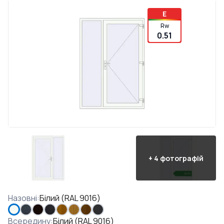
E
Rw
0.51
+
4
фотографій
Назовні
:
Білий (RAL 9016)
Всередину
:
Білий (RAL 9016)