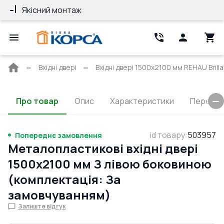
Якісний монтаж
Гарантія 10 ро
Головна
Вхідні двері
Вхідні двері 1500x2100 мм REHAU Brill
сторінка
Про товар
Опис
Характеристики
Перерізи
id товару
:
503957
Попереднє замовлення
Металопластикові вхідні двері
1500x2100 мм З лівою боковиною
(комплектація: За
замовчуванням)
Залиште відгук