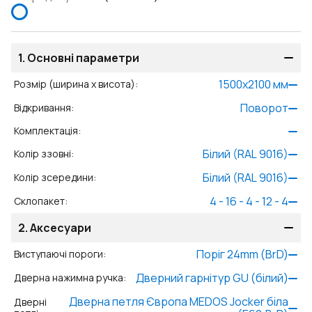
1.
Основні параметри
1500
x
2100
мм
Розмір (ширина x висота)
:
Поворот
Відкривання
:
Комплектація
:
Білий (RAL 9016)
Колір ззовні
:
Білий (RAL 9016)
Колір зсередини
:
4 - 16 - 4 - 12 - 4
Склопакет
:
2.
Аксесуари
Поріг 24mm (BrD)
Виступаючі пороги
:
Дверний гарнітур GU (білий)
Дверна нажимна ручка
:
Дверна петля Європа MEDOS Jocker біла
Дверні