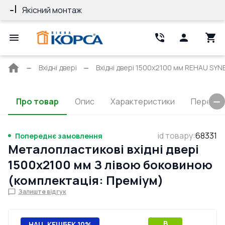
Якісний монтаж
Гарантія 10 ро
Головна
Вхідні двері
Вхідні двері 1500x2100 мм REHAU SYNE
сторінка
Про товар
Опис
Характеристики
Перерізи
id товару
:
68331
Попереднє замовлення
Металопластикові вхідні двері
1500x2100 мм З лівою боковиною
(комплектація: Преміум)
Залиште відгук
B
НАЦ. КЕШБЕК 10%