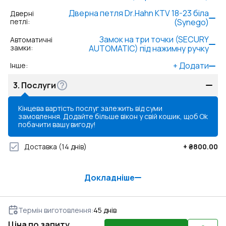
Дверна петля Dr.Hahn KTV 18-23 біла
Дверні
петлі
:
(Synego)
Замок на три точки (SECURY
Автоматичні
замки
:
AUTOMATIC) під нажимну ручку
+
Додати
Інше
:
3.
Послуги
Кінцева вартість послуг залежить від суми
замовлення. Додайте більше вікон у свій кошик, щоб
Ok
побачити вашу вигоду!
Доставка
(14 днів)
+
₴800.00
Докладніше
Термін виготовлення
:
45
днів
Ціна по запиту