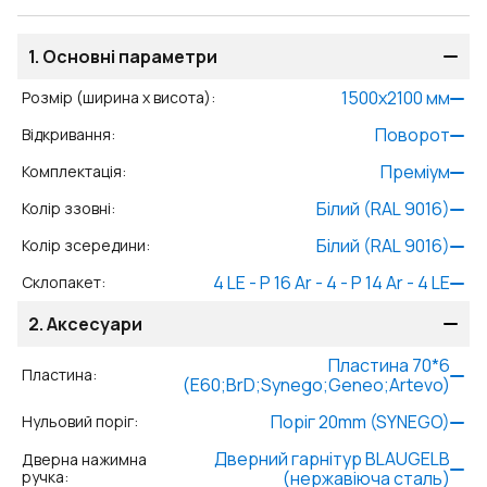
1.
Основні параметри
1500
x
2100
мм
Розмір (ширина x висота)
:
Поворот
Відкривання
:
Преміум
Комплектація
:
Білий (RAL 9016)
Колір ззовні
:
Білий (RAL 9016)
Колір зсередини
:
4 LE - P 16 Ar - 4 - P 14 Ar - 4 LE
Склопакет
:
2.
Аксесуари
Пластина 70*6
Пластина
:
(E60;BrD;Synego;Geneo;Artevo)
Поріг 20mm (SYNEGO)
Нульовий поріг
:
Дверний гарнітур BLAUGELB
Дверна нажимна
ручка
:
(нержавіюча сталь)