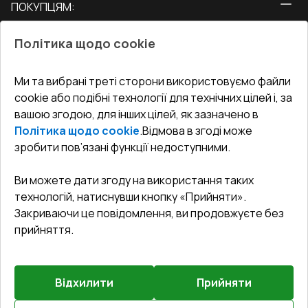
ПОКУПЦЯМ:
Двері
Про нас
Балкони
Політика щодо cookie
СЕРВІС ТА ОБЛУГОВУВАННЯ:
Акції
Тераси
Доставка і Оплата
Блог
Ми та вибрані треті сторони використовуємо файли
КОНТАКТИ
cookie або подібні технології для технічних цілей і, за
Гарантія та Сервіс
Адреса гіпермаркета
вашою згодою, для інших цілей, як зазначено в
Офіс
:
Україна, м. Вінниця, вул. Келецька 60 кв. 61
Повернення товару
Як правильно заміряти вікна
Політика щодо cookie
.
Відмова в згоді може
Договір публічної оферти
undefined(undefined)
зробити пов’язані функції недоступними.
Співпраця з нами
i.mgr3@korsa.ua
Ви можете дати згоду на використання таких
технологій, натиснувши кнопку «Прийняти».
Закриваючи це повідомлення, ви продовжуєте без
прийняття.
Відхилити
Прийняти
©
2026
.
Всі права захищені
.
Сайт створено на платформі
Vitrager.com
.