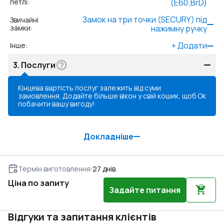
петлі
:
(E60;BrD)
Замок на три точки (SECURY) під
Звичайні
замки
:
нажимну ручку
+
Додати
Інше
:
3.
Послуги
Кінцева вартість послуг залежить від суми
замовлення. Додайте більше вікон у свій кошик, щоб
Ok
побачити вашу вигоду!
Докладніше
Термін виготовлення
:
27
днів
Ціна по запиту
Задайте питання
Відгуки та запитання клієнтів