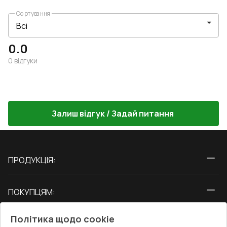
Сортування
0.0
0
відгуки
Залиш відгук / Задай питання
ПРОДУКЦІЯ:
Вікна
ПОКУПЦЯМ:
Двері
Про нас
Балкони
Політика щодо cookie
СЕРВІС ТА ОБЛУГОВУВАННЯ: