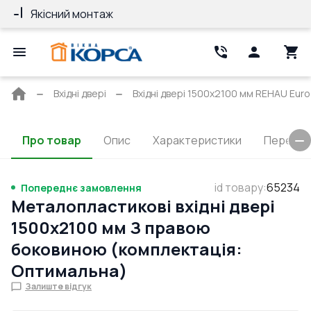
Якісний монтаж
Гарантія 10 ро
Головна
Вхідні двері
Вхідні двері 1500x2100 мм REHAU Euro
сторінка
Про товар
Опис
Характеристики
Перерізи
id товару
:
65234
Попереднє замовлення
Металопластикові вхідні двері
1500x2100 мм З правою
боковиною (комплектація:
Оптимальна)
Залиште відгук