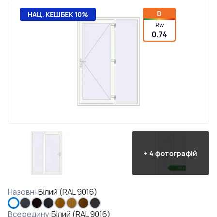
D
НАЦ. КЕШБЕК 10%
Rw
0.74
+
4
фотографій
Назовні
:
Білий (RAL 9016)
Всередину
:
Білий (RAL 9016)