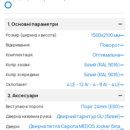
1.
Основні параметри
1500
x
2100
мм
Розмір (ширина x висота)
:
Поворот
Відкривання
:
Оптимальна
Комплектація
:
Білий (RAL 9016)
Колір ззовні
:
Білий (RAL 9016)
Колір зсередини
:
4 LE - 12 Ar - 4 - 8 Ar - 4 LE
Склопакет
:
2.
Аксесуари
Поріг 24mm (E60)
Виступаючі пороги
:
Дверний гарнітур GU (білий)
Дверна нажимна ручка
:
Дверна петля Європа MEDOS Jocker біла
Дверні