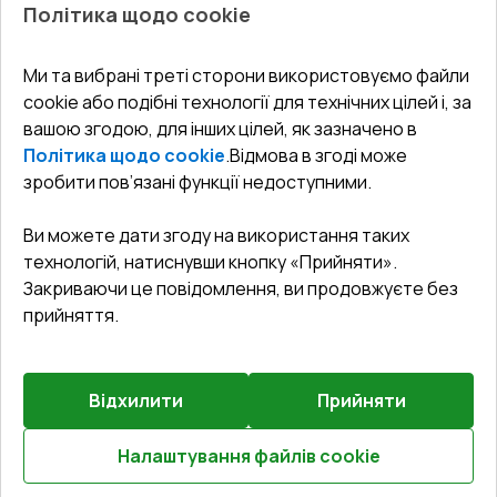
Балкони
Політика щодо cookie
СЕРВІС ТА ОБЛУГОВУВАННЯ:
Акції
Тераси
Доставка і Оплата
Блог
Ми та вибрані треті сторони використовуємо файли
КОНТАКТИ
cookie або подібні технології для технічних цілей і, за
Гарантія та Сервіс
Адреса гіпермаркета
вашою згодою, для інших цілей, як зазначено в
Офіс
:
Україна, м. Вінниця, вул. Келецька 60 кв. 61
Повернення товару
Як правильно заміряти вікна
Політика щодо cookie
.
Відмова в згоді може
Договір публічної оферти
undefined(undefined)
зробити пов’язані функції недоступними.
Співпраця з нами
i.mgr3@korsa.ua
Ви можете дати згоду на використання таких
технологій, натиснувши кнопку «Прийняти».
Закриваючи це повідомлення, ви продовжуєте без
прийняття.
Відхилити
Прийняти
©
2026
.
Всі права захищені
.
Сайт створено на платформі
Vitrager.com
.
Повідомити про проблему
?
Налаштування файлів cookie