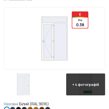
E
Rw
0.38
+
4
фотографій
Назовні
:
Білий (RAL 9016)