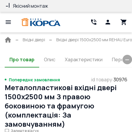
Якісний монтаж
Гарантія 10 ро
Головна
Вхідні двері
Вхідні двері 1500x2500 мм REHAU Euro
сторінка
Про товар
Опис
Характеристики
Перерізи
id товару
:
30976
Попереднє замовлення
Металопластикові вхідні двері
1500x2500 мм З правою
боковиною та фрамугою
(комплектація: За
замовчуванням)
Залиште відгук