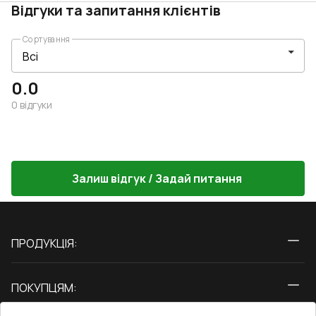
Відгуки та запитання клієнтів
Сортування
0.0
0
відгуки
Залиш відгук / Задай питання
ПРОДУКЦІЯ:
Вікна
ПОКУПЦЯМ:
Двері
Про нас