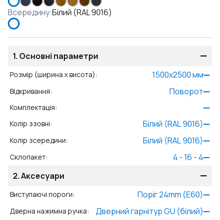
Всередину
:
Білий (RAL 9016)
1.
Основні параметри
1500
x
2500
мм
Розмір (ширина x висота)
:
Поворот
Відкривання
:
Комплектація
:
Білий (RAL 9016)
Колір ззовні
:
Білий (RAL 9016)
Колір зсередини
:
4 - 16 - 4
Склопакет
:
2.
Аксесуари
Поріг 24mm (E60)
Виступаючі пороги
:
Дверний гарнітур GU (білий)
Дверна нажимна ручка
: