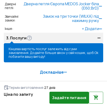
Дверна петля Європа MEDOS Jocker біла
Дверні
петлі
:
(E60;BrD)
Замок на три точки (WILKA) під
Звичайні
замки
:
нажимну ручку
+
Додати
Інше
:
3.
Послуги
Кінцева вартість послуг залежить від суми
замовлення. Додайте більше вікон у свій кошик, щоб
Ok
побачити вашу вигоду!
Докладніше
Термін виготовлення
:
27
днів
Ціна по запиту
Задайте питання