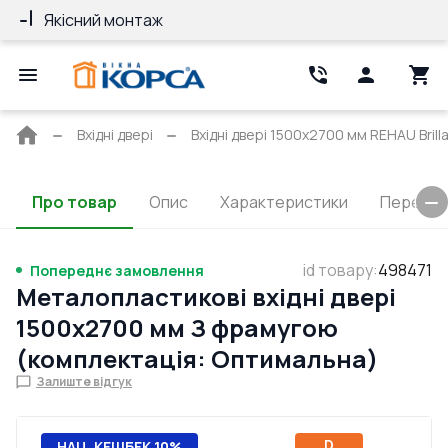
Якісний монтаж
Гарантія 10 ро
Головна
Вхідні двері
Вхідні двері 1500x2700 мм REHAU Brill
сторінка
Про товар
Опис
Характеристики
Перерізи
id товару
:
498471
Попереднє замовлення
Металопластикові вхідні двері
1500x2700 мм З фрамугою
(комплектація: Оптимальна)
Залиште відгук
D
НАЦ. КЕШБЕК 10%