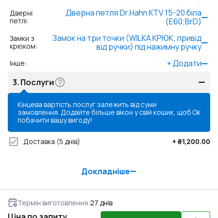
Дверна петля Dr.Hahn KTV 15-20 біла
Дверні
петлі
:
(Е60;BrD)
Замок на три точки (WILKA КРЮК; привід
Замки з
крюком
:
від ручки) під нажимну ручку
+
Додати
Інше
:
3.
Послуги
Кінцева вартість послуг залежить від суми
замовлення. Додайте більше вікон у свій кошик, щоб
Ok
побачити вашу вигоду!
Доставка
(5 днів)
+
₴1,200.00
Докладніше
Термін виготовлення
:
27
днів
Ціна по запиту