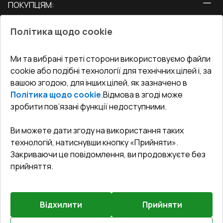
ПОКУПЦЯМ:
Двері
Про нас
Балкони
Політика щодо cookie
СЕРВІС ТА ОБЛУГОВУВАННЯ:
Акції
Тераси
Доставка і Оплата
Блог
Ми та вибрані треті сторони використовуємо файли
КОНТАКТИ
cookie або подібні технології для технічних цілей і, за
Гарантія та Сервіс
Адреса гіпермаркета
вашою згодою, для інших цілей, як зазначено в
Офіс
:
Україна, м. Вінниця, вул. Келецька 60 кв. 61
Повернення товару
Як правильно заміряти вікна
Політика щодо cookie
.
Відмова в згоді може
Договір публічної оферти
undefined(undefined)
зробити пов’язані функції недоступними.
Співпраця з нами
i.mgr3@korsa.ua
Ви можете дати згоду на використання таких
технологій, натиснувши кнопку «Прийняти».
Закриваючи це повідомлення, ви продовжуєте без
прийняття.
Відхилити
Прийняти
©
2026
.
Всі права захищені
.
Сайт створено на платформі
Vitrager.com
.