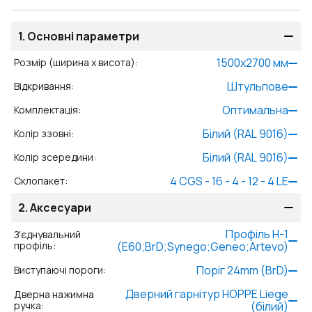
1.
Основні параметри
1500
x
2700
мм
Розмір (ширина x висота)
:
Штульпове
Відкривання
:
Оптимальна
Комплектація
:
Білий (RAL 9016)
Колір ззовні
:
Білий (RAL 9016)
Колір зсередини
:
4 CGS - 16 - 4 - 12 - 4 LE
Склопакет
:
2.
Аксесуари
Профіль Н-1
З'єднувальний
профіль
:
(E60;BrD;Synego;Geneo;Artevo)
Поріг 24mm (BrD)
Виступаючі пороги
:
Дверний гарнітур HOPPE Liege
Дверна нажимна
ручка
:
(білий)