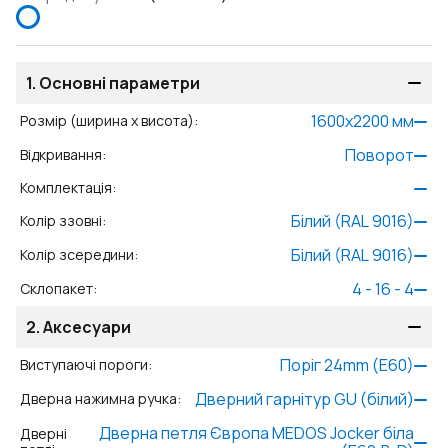
1.
Основні параметри
1600
x
2200
мм
Розмір (ширина x висота)
:
Поворот
Відкривання
:
Комплектація
:
Білий (RAL 9016)
Колір ззовні
:
Білий (RAL 9016)
Колір зсередини
:
4 - 16 - 4
Склопакет
:
2.
Аксесуари
Поріг 24mm (E60)
Виступаючі пороги
:
Дверний гарнітур GU (білий)
Дверна нажимна ручка
:
Дверна петля Європа MEDOS Jocker біла
Дверні