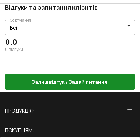
Відгуки та запитання клієнтів
Сортування
0.0
0
відгуки
Залиш відгук / Задай питання
ПРОДУКЦІЯ:
Вікна
ПОКУПЦЯМ:
Двері