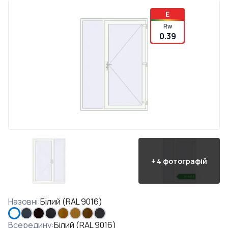
E
Rw
0.39
+
4
фотографій
Назовні
:
Білий (RAL 9016)
Всередину
:
Білий (RAL 9016)