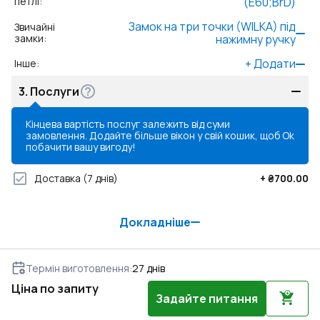
петлі
:
(E60;BrD)
Замок на три точки (WILKA) під
Звичайні
замки
:
нажимну ручку
+
Додати
Інше
:
3.
Послуги
Кінцева вартість послуг залежить від суми
замовлення. Додайте більше вікон у свій кошик, щоб
Ok
побачити вашу вигоду!
Доставка
(7 днів)
+
₴700.00
Докладніше
Термін виготовлення
:
27
днів
Ціна по запиту
Задайте питання