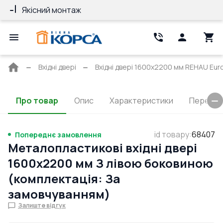
Якісний монтаж
Гарантія 10 ро
Головна
Вхідні двері
Вхідні двері 1600x2200 мм REHAU Euro
сторінка
Про товар
Опис
Характеристики
Перерізи
id товару
:
68407
Попереднє замовлення
Металопластикові вхідні двері
1600x2200 мм З лівою боковиною
(комплектація: За
замовчуванням)
Залиште відгук