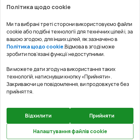
Про нас
Балкони
Політика щодо cookie
СЕРВІС ТА ОБЛУГОВУВАННЯ:
Акції
Тераси
Доставка і Оплата
Блог
Ми та вибрані треті сторони використовуємо файли
КОНТАКТИ
cookie або подібні технології для технічних цілей і, за
Гарантія та Сервіс
Адреса гіпермаркета
вашою згодою, для інших цілей, як зазначено в
Офіс
:
Україна, м. Вінниця, вул. Келецька 60 кв. 61
Повернення товару
Як правильно заміряти вікна
Політика щодо cookie
.
Відмова в згоді може
Договір публічної оферти
undefined(undefined)
зробити пов’язані функції недоступними.
Співпраця з нами
i.mgr3@korsa.ua
Ви можете дати згоду на використання таких
технологій, натиснувши кнопку «Прийняти».
Закриваючи це повідомлення, ви продовжуєте без
прийняття.
Відхилити
Прийняти
©
2026
.
Всі права захищені
.
Сайт створено на платформі
Vitrager.com
.
Повідомити про проблему
?
Налаштування файлів cookie