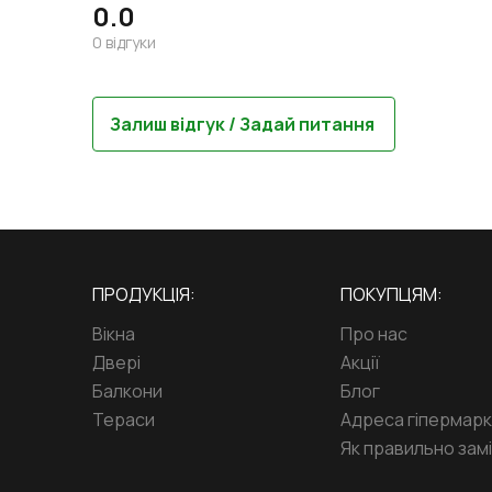
0.0
0
відгуки
Залиш відгук / Задай питання
ПРОДУКЦІЯ:
ПОКУПЦЯМ:
Вікна
Про нас
Двері
Акції
Балкони
Блог
Тераси
Адреса гіпермар
Як правильно замі