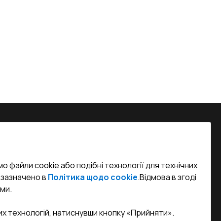
на, м. Вінниця, вул. Келецька 60 кв.
о файли cookie або подібні технології для технічних
efined)
к зазначено в
Політика щодо cookie
.
Відмова в згоді
ми.
sa.ua
их технологій, натиснувши кнопку «Прийняти».