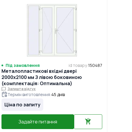
Під замовлення
id товару
:
150487
Металопластикові вхідні двері
2000x2100 мм З лівою боковиною
(комплектація: Оптимальна)
Залиште відгук
Термін виготовлення
:
45
днів
Ціна по запиту
Задайте питання