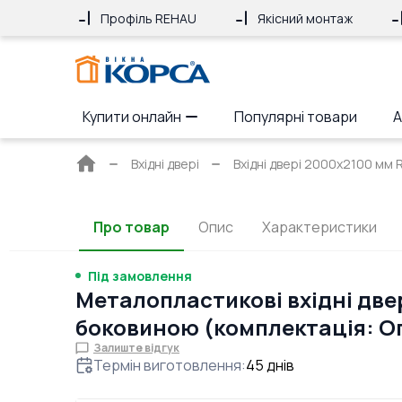
Профіль REHAU
Якісний монтаж
Купити онлайн
Популярні товари
А
Головна
Вхідні двері
Вхідні двері 2000x2100 мм 
сторінка
Про товар
Опис
Характеристики
Під замовлення
Металопластикові вхідні две
боковиною (комплектація: 
Залиште відгук
Термін виготовлення
:
45
днів