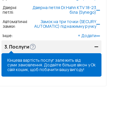
Дверні
Дверна петля Dr.Hahn KTV 18-23
петлі
:
біла (Synego)
Автоматичні
Замок на три точки (SECURY
замки
:
AUTOMATIC) під нажимну ручку
Інше
:
+
Додати
3.
Послуги
Кінцева вартість послуг залежить від
суми замовлення. Додайте більше вікон у
Ok
свій кошик, щоб побачити вашу вигоду!