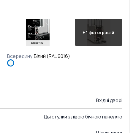
+
1
фотографій
Всередину
:
Білий (RAL 9016)
Вхідні двері
Дві стулки з лівою бічною панеллю