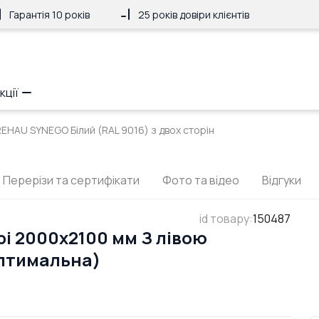
Гарантія 10 років
25 років довіри клієнтів
кції
REHAU SYNEGO Білий (RAL 9016) з двох сторін
Перерізи та сертифікати
Фото та відео
Відгуки
id товару
:
150487
рі 2000x2100 мм З лівою
Оптимальна)