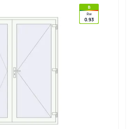
B
Rw
0.93