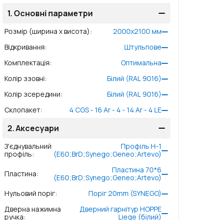
1.
Основні параметри
Розмір (ширина x висота)
:
2000
x
2100
мм
Відкривання
:
Штульпове
Комплектація
:
Оптимальна
Колір ззовні
:
Білий (RAL 9016)
Колір зсередини
:
Білий (RAL 9016)
Склопакет
:
4 CGS - 16 Ar - 4 - 14 Ar - 4 LE
2.
Аксесуари
З'єднувальний
Профіль Н-1
профіль
:
(E60;BrD;Synego;Geneo;Artevo)
Пластина 70*6
Пластина
:
(E60;BrD;Synego;Geneo;Artevo)
Нульовий поріг
:
Поріг 20mm (SYNEGO)
Дверна нажимна
Дверний гарнітур HOPPE
ручка
:
Liege (білий)