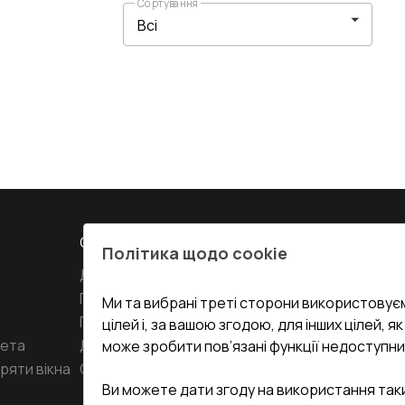
Сортування
СЕРВІС ТА ОБЛУГОВУВАННЯ:
КОНТАКТИ
Політика щодо cookie
Доставка і Оплата
Офіс
:
Украї
61
Гарантія та Сервіс
Ми та вибрані треті сторони використовуєм
Повернення товару
undefined(und
цілей і, за вашою згодою, для інших цілей, я
кета
Договір публічної оферти
може зробити пов’язані функції недоступни
i.mgr3@kor
ряти вікна
Співпраця з нами
Ви можете дати згоду на використання так