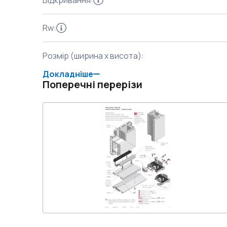
Відкривання
:
Rw
:
Розмір (ширина x висота)
:
Докладніше
Поперечні перерізи