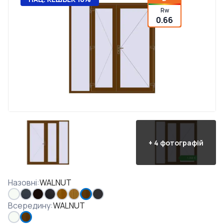
Rw
0.66
+
4
фотографій
Назовні
:
WALNUT
Всередину
:
WALNUT