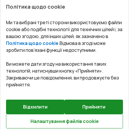
Про нас
Балкони
Політика щодо cookie
СЕРВІС ТА ОБЛУГОВУВАННЯ:
Акції
Тераси
Доставка і Оплата
Блог
Ми та вибрані треті сторони використовуємо файли
КОНТАКТИ
cookie або подібні технології для технічних цілей і, за
Гарантія та Сервіс
Адреса гіпермаркета
вашою згодою, для інших цілей, як зазначено в
Офіс
:
Україна, м. Вінниця, вул. Келецька 60 кв. 61
Повернення товару
Як правильно заміряти вікна
Політика щодо cookie
.
Відмова в згоді може
Договір публічної оферти
undefined(undefined)
зробити пов’язані функції недоступними.
Співпраця з нами
i.mgr3@korsa.ua
Ви можете дати згоду на використання таких
технологій, натиснувши кнопку «Прийняти».
Закриваючи це повідомлення, ви продовжуєте без
прийняття.
Відхилити
Прийняти
©
2026
.
Всі права захищені
.
Сайт створено на платформі
Vitrager.com
.
Повідомити про проблему
?
Налаштування файлів cookie