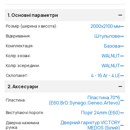
1.
Основні параметри
2000
x
2100
мм
Розмір (ширина x висота)
:
Штульпове
Відкривання
:
Базова
Комплектація
:
WALNUT
Колір ззовні
:
WALNUT
Колір зсередини
:
4 - 16 Ar - 4 LE
Склопакет
:
2.
Аксесуари
Пластина 70*6
Пластина
:
(E60;BrD;Synego;Geneo;Artevo)
Поріг 24mm (E60)
Виступаючі пороги
:
Дверний гарнітур VICTORY
Дверна нажимна
ручка
:
MEDOS (Білий)