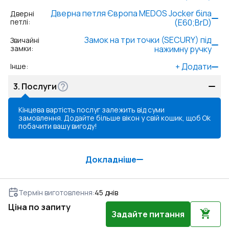
Дверна петля Європа MEDOS Jocker біла
Дверні
петлі
:
(E60;BrD)
Замок на три точки (SECURY) під
Звичайні
замки
:
нажимну ручку
+
Додати
Інше
:
3.
Послуги
Кінцева вартість послуг залежить від суми
замовлення. Додайте більше вікон у свій кошик, щоб
Ok
побачити вашу вигоду!
Докладніше
Термін виготовлення
:
45
днів
Ціна по запиту
Задайте питання