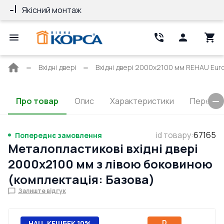
Якісний монтаж
Гарантія 10 ро
Головна
Вхідні двері
Вхідні двері 2000x2100 мм REHAU Eur
сторінка
Про товар
Опис
Характеристики
Перерізи
id товару
:
67165
Попереднє замовлення
Металопластикові вхідні двері
2000x2100 мм з лівою боковиною
(комплектація: Базова)
Залиште відгук
D
НАЦ. КЕШБЕК 10%