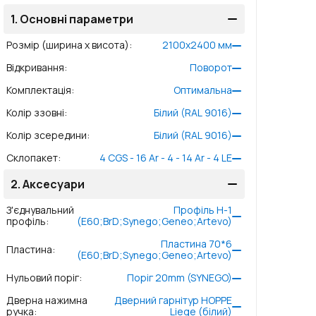
1.
Основні параметри
Розмір (ширина x висота)
:
2100
x
2400
мм
Відкривання
:
Поворот
Комплектація
:
Оптимальна
Колір ззовні
:
Білий (RAL 9016)
Колір зсередини
:
Білий (RAL 9016)
Склопакет
:
4 CGS - 16 Ar - 4 - 14 Ar - 4 LE
2.
Аксесуари
З'єднувальний
Профіль Н-1
профіль
:
(E60;BrD;Synego;Geneo;Artevo)
Пластина 70*6
Пластина
:
(E60;BrD;Synego;Geneo;Artevo)
Нульовий поріг
:
Поріг 20mm (SYNEGO)
Дверна нажимна
Дверний гарнітур HOPPE
ручка
:
Liege (білий)