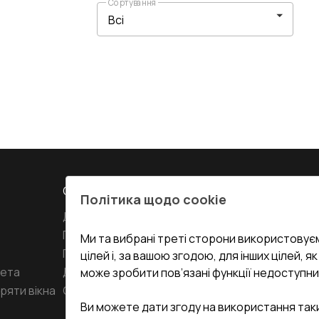
Сортування
СЕРВІС ТА ОБЛУГОВУВАННЯ:
КОНТАКТИ
Політика щодо cookie
Доставка і Оплата
Офіс
:
Украї
61
Гарантія та Сервіс
Ми та вибрані треті сторони використовуєм
Повернення товару
undefined(und
цілей і, за вашою згодою, для інших цілей, я
кета
Договір публічної оферти
може зробити пов’язані функції недоступни
i.mgr3@kor
ряти вікна
Співпраця з нами
Ви можете дати згоду на використання так