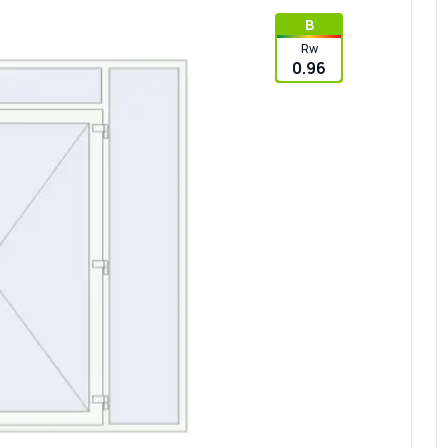
B
Rw
0.96