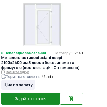
Попереднє замовлення
id товару
:
182549
Металопластикові вхідні двері
2100x2400 мм З двома боковинами та
фрамугою (комплектація: Оптимальна)
Залиште відгук
Термін виготовлення
:
45
днів
Ціна по запиту
Задайте питання