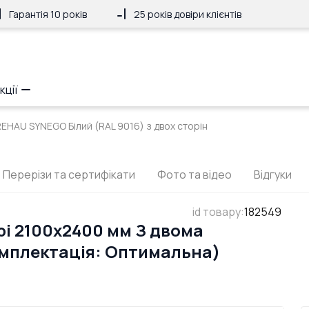
Гарантія 10 років
25 років довіри клієнтів
кції
REHAU SYNEGO Білий (RAL 9016) з двох сторін
Перерізи та сертифікати
Фото та відео
Відгуки
id товару
:
182549
рі 2100x2400 мм З двома
мплектація: Оптимальна)