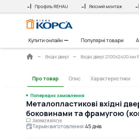
Профіль REHAU
Якісний монтаж
Купити онлайн
Популярні товари
А
Головна
Вхідні двері
Вхідні двері 2100x2400 мм 
сторінка
Про товар
Опис
Характеристики
Попереднє замовлення
Металопластикові вхідні две
боковинами та фрамугою (ко
Залиште відгук
Термін виготовлення
:
45
днів