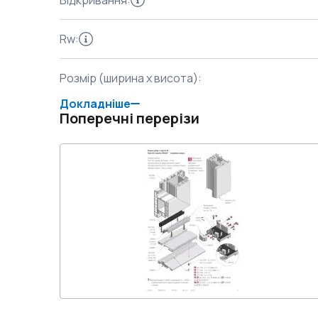
Відкривання
:
Rw
:
Розмір (ширина x висота)
:
Докладніше
Поперечні перерізи