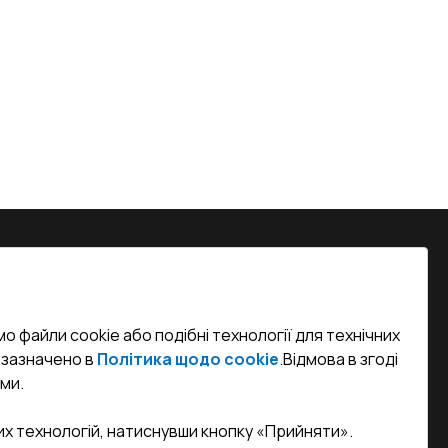
на, м. Вінниця, вул. Келецька 60 кв.
о файли cookie або подібні технології для технічних
efined)
к зазначено в
Політика щодо cookie
.
Відмова в згоді
ми.
sa.ua
их технологій, натиснувши кнопку «Прийняти».