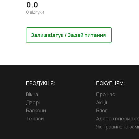
0.0
0
відгуки
Залиш відгук / Задай питання
ПРОДУКЦІЯ:
ПОКУПЦЯМ:
Вікна
Про нас
Двері
Акції
Балкони
Блог
Тераси
Адреса гіпермар
Як правильно замі