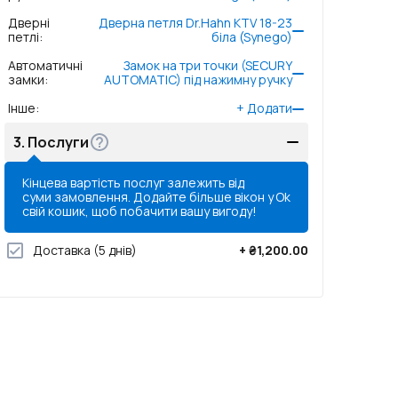
Дверні
Дверна петля Dr.Hahn KTV 18-23
петлі
:
біла (Synego)
Автоматичні
Замок на три точки (SECURY
замки
:
AUTOMATIC) під нажимну ручку
Інше
:
+
Додати
3.
Послуги
Кінцева вартість послуг залежить від
суми замовлення. Додайте більше вікон у
Ok
свій кошик, щоб побачити вашу вигоду!
Доставка
(5 днів)
+
₴1,200.00