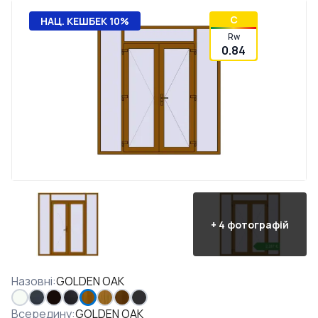
C
НАЦ. КЕШБЕК 10%
Rw
0.84
+
4
фотографій
Назовні
:
GOLDEN OAK
Всередину
:
GOLDEN OAK