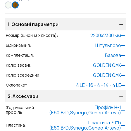
1.
Основні параметри
2200
x
2300
мм
Розмір (ширина x висота)
:
Штульпове
Відкривання
:
Базова
Комплектація
:
GOLDEN OAK
Колір ззовні
:
GOLDEN OAK
Колір зсередини
:
4 LE - 16 - 4 - 14 - 4 LE
Склопакет
:
2.
Аксесуари
Профіль Н-1
З'єднувальний
профіль
:
(E60;BrD;Synego;Geneo;Artevo)
Пластина 70*6
Пластина
:
(E60;BrD;Synego;Geneo;Artevo)