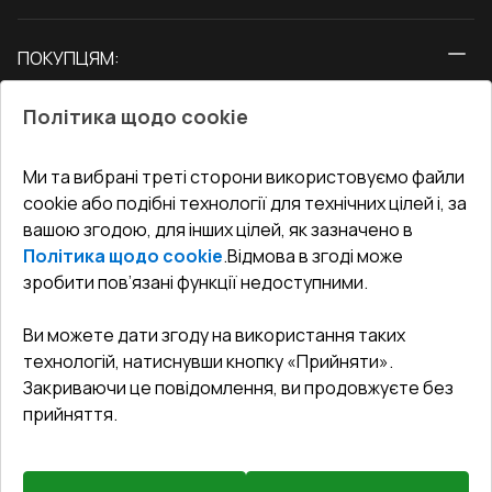
Вікна
ПОКУПЦЯМ:
Двері
Про нас
Балкони
Політика щодо cookie
СЕРВІС ТА ОБЛУГОВУВАННЯ:
Акції
Тераси
Доставка і Оплата
Блог
Ми та вибрані треті сторони використовуємо файли
КОНТАКТИ
cookie або подібні технології для технічних цілей і, за
Гарантія та Сервіс
Адреса гіпермаркета
вашою згодою, для інших цілей, як зазначено в
Офіс
:
Україна, м. Вінниця, вул. Келецька 60 кв. 61
Повернення товару
Як правильно заміряти вікна
Політика щодо cookie
.
Відмова в згоді може
Договір публічної оферти
undefined(undefined)
зробити пов’язані функції недоступними.
Співпраця з нами
i.mgr3@korsa.ua
Ви можете дати згоду на використання таких
технологій, натиснувши кнопку «Прийняти».
Закриваючи це повідомлення, ви продовжуєте без
прийняття.