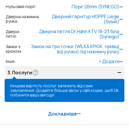
Поріг 20mm (SYNEGO)
Нульовий поріг
:
Дверний гарнітур HOPPE Liege
Дверна нажимна
ручка
:
(білий)
Дверна петля Dr.Hahn KTV 18-23 біла
Дверні
петлі
:
(Synego)
Замок на три точки (WILKA КРЮК; привід
Замки з
крюком
:
від ручки) під нажимну ручку
+
Додати
Інше
:
3.
Послуги
Кінцева вартість послуг залежить від суми
замовлення. Додайте більше вікон у свій кошик, щоб
Ok
побачити вашу вигоду!
Докладніше