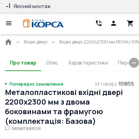
Якісний монтаж
Гарантія 10 ро
Головна
Вхідні двері
Вхідні двері 2200x2300 мм REHAU SY
сторінка
Про товар
Опис
Характеристики
Перерізи
id товару
:
101855
Попереднє замовлення
Металопластикові вхідні двері
2200x2300 мм з двома
боковинами та фрамугою
(комплектація: Базова)
Залиште відгук