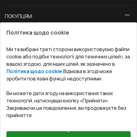
Вікна
ПОКУПЦЯМ:
Двері
Про нас
Балкони
Політика щодо cookie
СЕРВІС ТА ОБЛУГОВУВАННЯ:
Акції
Тераси
Доставка і Оплата
Блог
Ми та вибрані треті сторони використовуємо файли
КОНТАКТИ
cookie або подібні технології для технічних цілей і, за
Гарантія та Сервіс
Адреса гіпермаркета
вашою згодою, для інших цілей, як зазначено в
Офіс
:
Україна, м. Вінниця, вул. Келецька 60 кв. 61
Повернення товару
Як правильно заміряти вікна
Політика щодо cookie
.
Відмова в згоді може
Договір публічної оферти
undefined(undefined)
зробити пов’язані функції недоступними.
Співпраця з нами
i.mgr3@korsa.ua
Ви можете дати згоду на використання таких
технологій, натиснувши кнопку «Прийняти».
Закриваючи це повідомлення, ви продовжуєте без
прийняття.