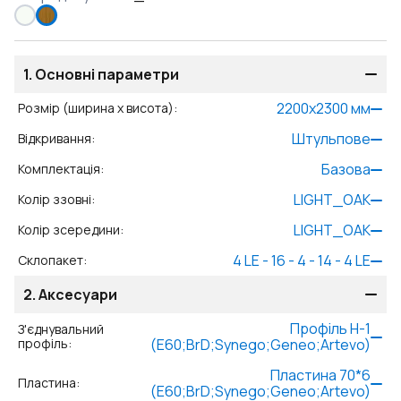
1.
Основні параметри
2200
x
2300
мм
Розмір (ширина x висота)
:
Штульпове
Відкривання
:
Базова
Комплектація
:
LIGHT_OAK
Колір ззовні
:
LIGHT_OAK
Колір зсередини
:
4 LE - 16 - 4 - 14 - 4 LE
Склопакет
:
2.
Аксесуари
Профіль Н-1
З'єднувальний
профіль
:
(E60;BrD;Synego;Geneo;Artevo)
Пластина 70*6
Пластина
:
(E60;BrD;Synego;Geneo;Artevo)