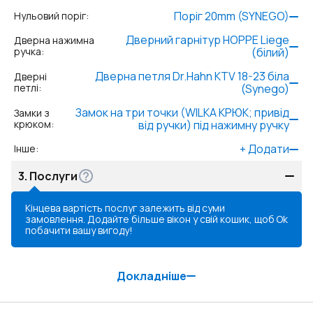
Поріг 20mm (SYNEGO)
Нульовий поріг
:
Дверний гарнітур HOPPE Liege
Дверна нажимна
ручка
:
(білий)
Дверна петля Dr.Hahn KTV 18-23 біла
Дверні
петлі
:
(Synego)
Замок на три точки (WILKA КРЮК; привід
Замки з
крюком
:
від ручки) під нажимну ручку
+
Додати
Інше
:
3.
Послуги
Кінцева вартість послуг залежить від суми
замовлення. Додайте більше вікон у свій кошик, щоб
Ok
побачити вашу вигоду!
Докладніше