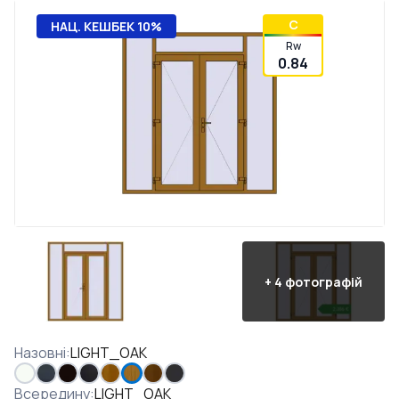
C
НАЦ. КЕШБЕК 10%
Rw
0.84
+
4
фотографій
Назовні
:
LIGHT_OAK
Всередину
:
LIGHT_OAK