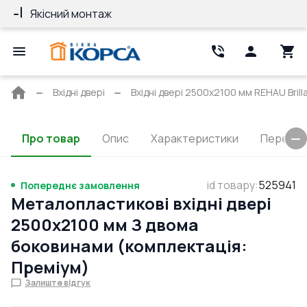
Якісний монтаж
Гарантія 10 ро
Головна
Вхідні двері
Вхідні двері 2500x2100 мм REHAU Brill
сторінка
Про товар
Опис
Характеристики
Перерізи
id товару
:
525941
Попереднє замовлення
Металопластикові вхідні двері
2500x2100 мм З двома
боковинами (комплектація:
Преміум)
Залиште відгук