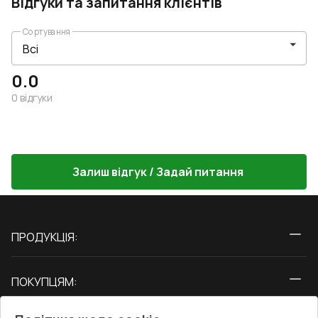
Відгуки та запитання клієнтів
Сортування
0.0
0
відгуки
Залиш відгук / Задай питання
ПРОДУКЦІЯ:
Вікна
ПОКУПЦЯМ:
Двері
Про нас
Балкони