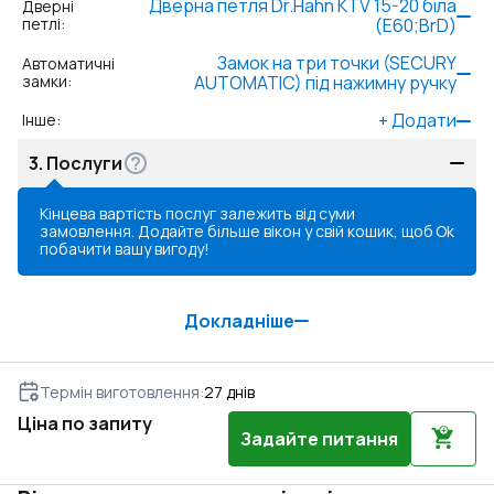
Дверна петля Dr.Hahn KTV 15-20 біла
Дверні
петлі
:
(Е60;BrD)
Замок на три точки (SECURY
Автоматичні
замки
:
AUTOMATIC) під нажимну ручку
+
Додати
Інше
:
3.
Послуги
Кінцева вартість послуг залежить від суми
замовлення. Додайте більше вікон у свій кошик, щоб
Ok
побачити вашу вигоду!
Докладніше
Термін виготовлення
:
27
днів
Ціна по запиту
Задайте питання