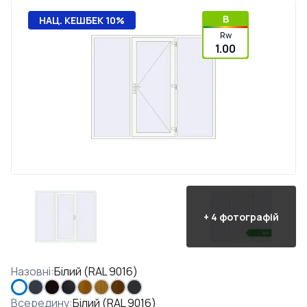
B
НАЦ. КЕШБЕК 10%
Rw
1.00
+
4
фотографій
Назовні
:
Білий (RAL 9016)
Всередину
:
Білий (RAL 9016)