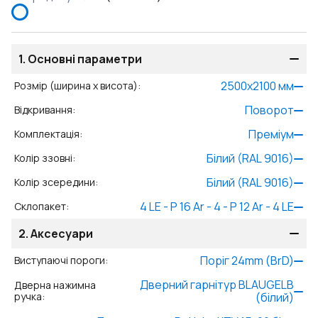
1.
Основні параметри
2500
x
2100
мм
Розмір (ширина x висота)
:
Поворот
Відкривання
:
Преміум
Комплектація
:
Білий (RAL 9016)
Колір ззовні
:
Білий (RAL 9016)
Колір зсередини
:
4 LE - P 16 Ar - 4 - P 12 Ar - 4 LE
Склопакет
:
2.
Аксесуари
Поріг 24mm (BrD)
Виступаючі пороги
:
Дверний гарнітур BLAUGELB
Дверна нажимна
ручка
:
(білий)