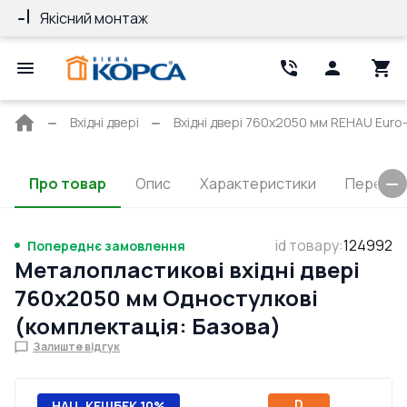
Якісний монтаж
Гарантія 10 ро
Головна
Вхідні двері
Вхідні двері 760x2050 мм REHAU Euro
сторінка
Про товар
Опис
Характеристики
Перерізи
id товару
:
124992
Попереднє замовлення
Металопластикові вхідні двері
760x2050 мм Одностулкові
(комплектація: Базова)
Залиште відгук
D
НАЦ. КЕШБЕК 10%