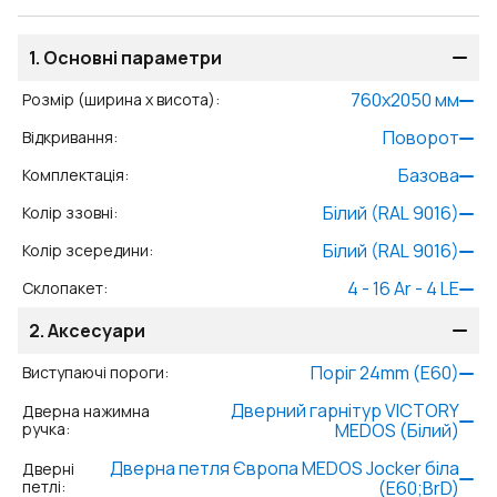
1.
Основні параметри
760
x
2050
мм
Розмір (ширина x висота)
:
Поворот
Відкривання
:
Базова
Комплектація
:
Білий (RAL 9016)
Колір ззовні
:
Білий (RAL 9016)
Колір зсередини
:
4 - 16 Ar - 4 LE
Склопакет
:
2.
Аксесуари
Поріг 24mm (E60)
Виступаючі пороги
:
Дверний гарнітур VICTORY
Дверна нажимна
ручка
:
MEDOS (Білий)
Дверна петля Європа MEDOS Jocker біла
Дверні
петлі
:
(E60;BrD)