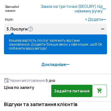
Замок на три точки (SECURY) під
Звичайні
замки
:
нажимну ручку
+
Додати
Інше
:
3.
Послуги
Кінцева вартість послуг залежить від суми
замовлення. Додайте більше вікон у свій кошик, щоб
Ok
побачити вашу вигоду!
Докладніше
Термін виготовлення
:
5
днів
Ціна по запиту
Задайте питання
Відгуки та запитання клієнтів