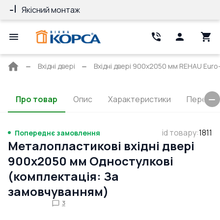
Якісний монтаж
Гарантія 10 ро
Головна
Вхідні двері
Вхідні двері 900x2050 мм REHAU Euro-
сторінка
Про товар
Опис
Характеристики
Перерізи
id товару
:
1811
Попереднє замовлення
Металопластикові вхідні двері
900x2050 мм Одностулкові
(комплектація: За
замовчуванням)
3