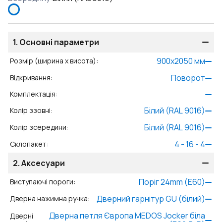
1.
Основні параметри
900
x
2050
мм
Розмір (ширина x висота)
:
Поворот
Відкривання
:
Комплектація
:
Білий (RAL 9016)
Колір ззовні
:
Білий (RAL 9016)
Колір зсередини
:
4 - 16 - 4
Склопакет
:
2.
Аксесуари
Поріг 24mm (E60)
Виступаючі пороги
:
Дверний гарнітур GU (білий)
Дверна нажимна ручка
:
Дверна петля Європа MEDOS Jocker біла
Дверні