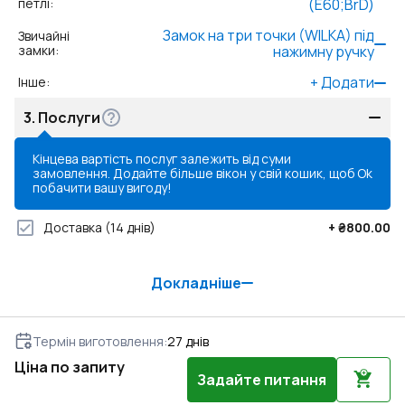
петлі
:
(E60;BrD)
Замок на три точки (WILKA) під
Звичайні
замки
:
нажимну ручку
+
Додати
Інше
:
3.
Послуги
Кінцева вартість послуг залежить від суми
замовлення. Додайте більше вікон у свій кошик, щоб
Ok
побачити вашу вигоду!
Доставка
(14 днів)
+
₴800.00
Докладніше
Термін виготовлення
:
27
днів
Ціна по запиту
Задайте питання