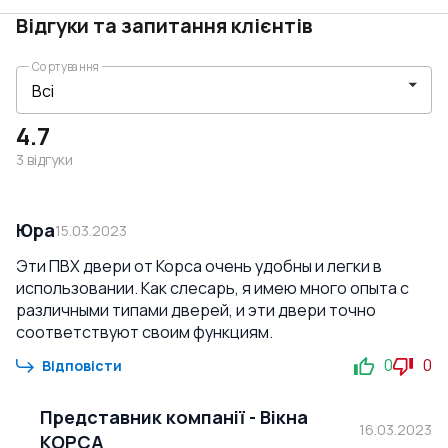
Відгуки та запитання клієнтів
Сортування
4.7
3
відгуки
Юра
15.03.2023
Эти ПВХ двери от Корса очень удобны и легки в
использовании. Как слесарь, я имею много опыта с
различными типами дверей, и эти двери точно
соответствуют своим функциям.
0
0
Відповісти
Представник компанії
-
Вікна
16.03.2023
КОРСА