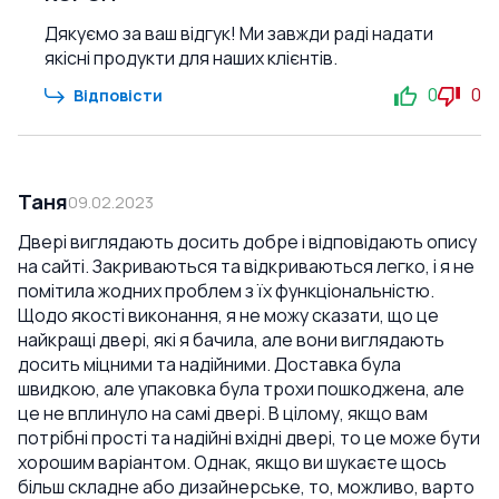
Дякуємо за ваш відгук! Ми завжди раді надати
якісні продукти для наших клієнтів.
0
0
Відповісти
Таня
09.02.2023
Двері виглядають досить добре і відповідають опису
на сайті. Закриваються та відкриваються легко, і я не
помітила жодних проблем з їх функціональністю.
Щодо якості виконання, я не можу сказати, що це
найкращі двері, які я бачила, але вони виглядають
досить міцними та надійними. Доставка була
швидкою, але упаковка була трохи пошкоджена, але
це не вплинуло на самі двері. В цілому, якщо вам
потрібні прості та надійні вхідні двері, то це може бути
хорошим варіантом. Однак, якщо ви шукаєте щось
більш складне або дизайнерське, то, можливо, варто