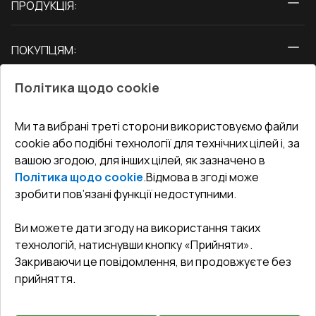
ПРОДУКЦІЯ:
Вікна
ПОКУПЦЯМ:
Двері
Про нас
Балкони
Політика щодо cookie
СЕРВІС ТА ОБЛУГОВУВАННЯ:
Акції
Тераси
Доставка і Оплата
Блог
Ми та вибрані треті сторони використовуємо файли
КОНТАКТИ
cookie або подібні технології для технічних цілей і, за
Гарантія та Сервіс
Адреса гіпермаркета
вашою згодою, для інших цілей, як зазначено в
Офіс
:
Україна, м. Вінниця, вул. Келецька 60 кв. 61
Повернення товару
Як правильно заміряти вікна
Політика щодо cookie
.
Відмова в згоді може
Договір публічної оферти
undefined(undefined)
зробити пов’язані функції недоступними.
Співпраця з нами
i.mgr3@korsa.ua
Ви можете дати згоду на використання таких
технологій, натиснувши кнопку «Прийняти».
Закриваючи це повідомлення, ви продовжуєте без
прийняття.