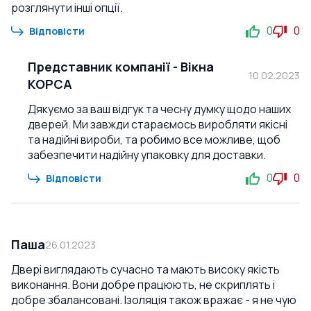
розглянути інші опції.
0
0
Відповісти
Представник компанії
-
Вікна
10.02.2023
КОРСА
Дякуємо за ваш відгук та чесну думку щодо наших
дверей. Ми завжди стараємось виробляти якісні
та надійні вироби, та робимо все можливе, щоб
забезпечити надійну упаковку для доставки.
0
0
Відповісти
Паша
26.01.2023
Двері виглядають сучасно та мають високу якість
виконання. Вони добре працюють, не скриплять і
добре збалансовані. Ізоляція також вражає - я не чую