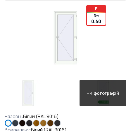
E
Rw
0.40
+
4
фотографій
Назовні
:
Білий (RAL 9016)
Всередину
:
Білий (RAL 9016)