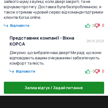
зайвого шуму з вулиці, коли двері закриті, та не
відчуваю протягу. Доставка була безпроблемною, я
також отримав чудовий сервіс від команди підтримки
клієнтів Korsa.online.
0
0
Відповісти
Представник компанії
-
Вікна
26.01.2023
КОРСА
Дякуємо, що вибрали наші двері! Ми раді, що вони
відповідають вашим очікуванням і забезпечують
комфорт та якість.
0
0
Відповісти
Залиш відгук / Задай питання