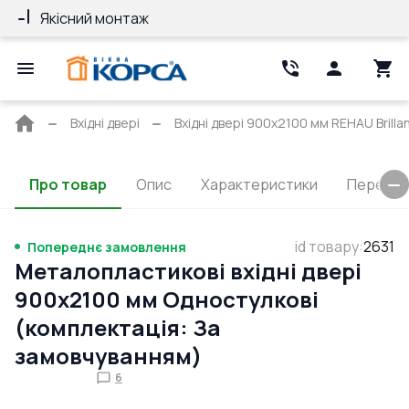
Якісний монтаж
Гарантія 10 ро
Головна
Вхідні двері
Вхідні двері 900x2100 мм REHAU Brilla
сторінка
Про товар
Опис
Характеристики
Перерізи
id товару
:
2631
Попереднє замовлення
Металопластикові вхідні двері
900x2100 мм Одностулкові
(комплектація: За
замовчуванням)
6