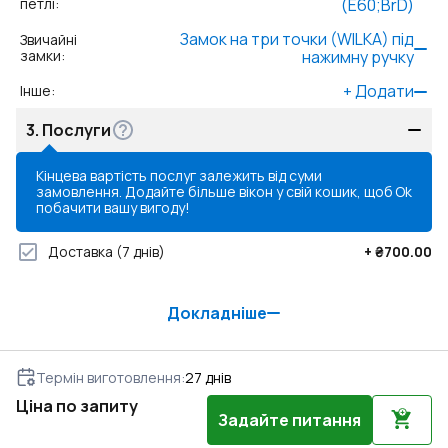
петлі
:
(E60;BrD)
Замок на три точки (WILKA) під
Звичайні
замки
:
нажимну ручку
+
Додати
Інше
:
3.
Послуги
Кінцева вартість послуг залежить від суми
замовлення. Додайте більше вікон у свій кошик, щоб
Ok
побачити вашу вигоду!
Доставка
(7 днів)
+
₴700.00
Докладніше
Термін виготовлення
:
27
днів
Ціна по запиту
Задайте питання