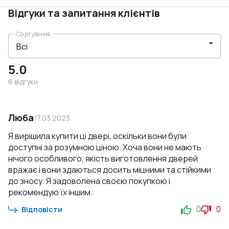
Відгуки та запитання клієнтів
Сортування
5.0
6
відгуки
Люба
17.03.2023
Я вирішила купити ці двері, оскільки вони були
доступні за розумною ціною. Хоча вони не мають
нічого особливого, якість виготовлення дверей
вражає і вони здаються досить міцними та стійкими
до зносу. Я задоволена своєю покупкою і
рекомендую їх іншим.
0
0
Відповісти