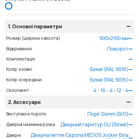
1.
Основні параметри
900
x
2100
мм
Розмір (ширина x висота)
:
Поворот
Відкривання
:
Комплектація
:
Білий (RAL 9016)
Колір ззовні
:
Білий (RAL 9016)
Колір зсередини
:
4 - 16 - 4 - 12 - 4
Склопакет
:
2.
Аксесуари
Поріг 24mm (BrD)
Виступаючі пороги
:
Дверний гарнітур GU (білий)
Дверна нажимна ручка
:
Дверна петля Європа MEDOS Jocker біла
Дверні