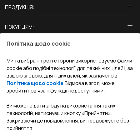
ПРОДУКЦІЯ:
Вікна
ПОКУПЦЯМ:
Двері
Про нас
Балкони
Політика щодо cookie
СЕРВІС ТА ОБЛУГОВУВАННЯ:
Акції
Тераси
Доставка і Оплата
Блог
Ми та вибрані треті сторони використовуємо файли
КОНТАКТИ
cookie або подібні технології для технічних цілей і, за
Гарантія та Сервіс
Адреса гіпермаркета
вашою згодою, для інших цілей, як зазначено в
Офіс
:
Україна, м. Вінниця, вул. Келецька 60 кв. 61
Повернення товару
Як правильно заміряти вікна
Політика щодо cookie
.
Відмова в згоді може
Договір публічної оферти
undefined(undefined)
зробити пов’язані функції недоступними.
Співпраця з нами
i.mgr3@korsa.ua
Ви можете дати згоду на використання таких
технологій, натиснувши кнопку «Прийняти».
Закриваючи це повідомлення, ви продовжуєте без
прийняття.