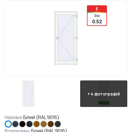
E
Rw
0.52
+
4
фотографій
Назовні
:
Білий (RAL 9016)
Всередину
:
Білий (RAL 9016)