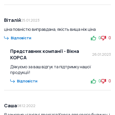
Віталій
25.01.2023
ціна повністю виправдана, якість вища ніж ціна
0
0
Відповісти
Представник компанії
-
Вікна
26.01.2023
КОРСА
Дякуємо за ваш відгук та підтримку нашої
продукції!
0
0
Відповісти
Саша
08.12.2022
Я замовив ці вхідні двері від Корса для свого будинку, і