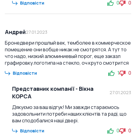
0
0
Відповісти
Андрей
27.01.2023
Бронедвери прошлый век, темболее в коммерческое
помещение они вобще никак не смотрятся. А тут то
что надо, низкий алюминиевый порог, еще заказл
графировку логотипа на стекло, оч круто смотрится
1
0
Відповісти
Представник компанії
-
Вікна
27.01.2023
КОРСА
Дякуємо за ваш відгук! Ми завжди стараємось
задовольнити потреби наших клієнтів та раді, що
вам сподобалися наші двері.
0
0
Відповісти