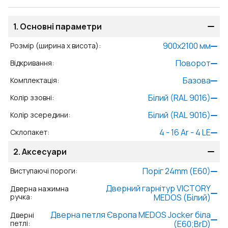
1.
Основні параметри
900
x
2100
мм
Розмір (ширина x висота)
:
Поворот
Відкривання
:
Базова
Комплектація
:
Білий (RAL 9016)
Колір ззовні
:
Білий (RAL 9016)
Колір зсередини
:
4 - 16 Ar - 4 LE
Склопакет
:
2.
Аксесуари
Поріг 24mm (E60)
Виступаючі пороги
:
Дверний гарнітур VICTORY
Дверна нажимна
ручка
:
MEDOS (Білий)
Дверна петля Європа MEDOS Jocker біла
Дверні
петлі
:
(E60;BrD)