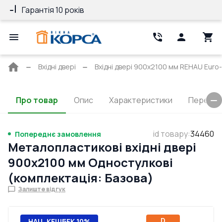
Гарантія 10 років
25 років довіри 
Головна
Вхідні двері
Вхідні двері 900x2100 мм REHAU Euro-
сторінка
Про товар
Опис
Характеристики
Перерізи
id товару
:
34460
Попереднє замовлення
Металопластикові вхідні двері
900x2100 мм Одностулкові
(комплектація: Базова)
Залиште відгук
D
НАЦ. КЕШБЕК 10%