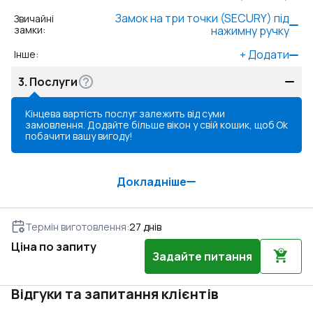
Замок на три точки (SECURY) під
Звичайні
замки
:
нажимну ручку
+
Додати
Інше
:
3.
Послуги
Кінцева вартість послуг залежить від суми
замовлення. Додайте більше вікон у свій кошик, щоб
Ok
побачити вашу вигоду!
Докладніше
Термін виготовлення
:
27
днів
Ціна по запиту
Задайте питання
Відгуки та запитання клієнтів