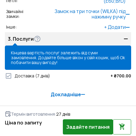
петлі
:
(E60;BrD)
Замок на три точки (WILKA) під
Звичайні
замки
:
нажимну ручку
+
Додати
Інше
:
3.
Послуги
Кінцева вартість послуг залежить від суми
замовлення. Додайте більше вікон у свій кошик, щоб
Ok
побачити вашу вигоду!
Доставка
(7 днів)
+
₴700.00
Докладніше
Термін виготовлення
:
27
днів
Ціна по запиту
Задайте питання