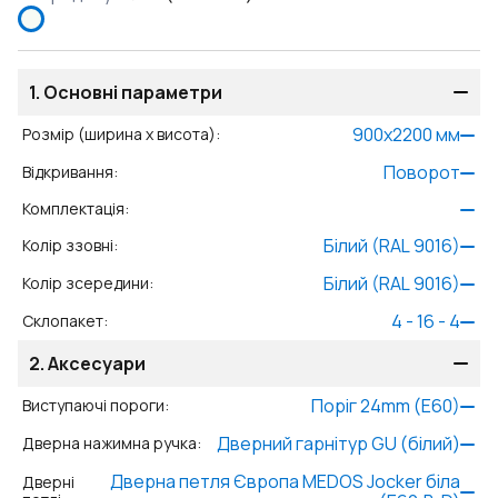
1.
Основні параметри
900
x
2200
мм
Розмір (ширина x висота)
:
Поворот
Відкривання
:
Комплектація
:
Білий (RAL 9016)
Колір ззовні
:
Білий (RAL 9016)
Колір зсередини
:
4 - 16 - 4
Склопакет
:
2.
Аксесуари
Поріг 24mm (E60)
Виступаючі пороги
:
Дверний гарнітур GU (білий)
Дверна нажимна ручка
:
Дверна петля Європа MEDOS Jocker біла
Дверні