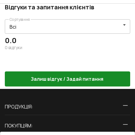
Відгуки та запитання клієнтів
Сортування
0.0
0
відгуки
Залиш відгук / Задай питання
ПРОДУКЦІЯ:
Вікна
ПОКУПЦЯМ:
Двері