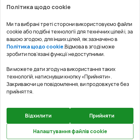
Про нас
Балкони
Політика щодо cookie
СЕРВІС ТА ОБЛУГОВУВАННЯ:
Акції
Тераси
Доставка і Оплата
Блог
Ми та вибрані треті сторони використовуємо файли
КОНТАКТИ
cookie або подібні технології для технічних цілей і, за
Гарантія та Сервіс
Адреса гіпермаркета
вашою згодою, для інших цілей, як зазначено в
Офіс
:
Україна, м. Вінниця, вул. Келецька 60 кв. 61
Повернення товару
Як правильно заміряти вікна
Політика щодо cookie
.
Відмова в згоді може
Договір публічної оферти
undefined(undefined)
зробити пов’язані функції недоступними.
Співпраця з нами
i.mgr3@korsa.ua
Ви можете дати згоду на використання таких
технологій, натиснувши кнопку «Прийняти».
Закриваючи це повідомлення, ви продовжуєте без
прийняття.
Відхилити
Прийняти
©
2026
.
Всі права захищені
.
Сайт створено на платформі
Vitrager.com
.
Повідомити про проблему
?
Налаштування файлів cookie