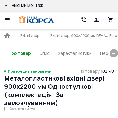
Якісний монтаж
Гарантія 10 ро
Головна
Вхідні двері
Вхідні двері 900x2200 мм REHAU Euro-
сторінка
Про товар
Опис
Характеристики
Перерізи
id товару
:
102148
Попереднє замовлення
Металопластикові вхідні двері
900x2200 мм Одностулкові
(комплектація: За
замовчуванням)
Залиште відгук