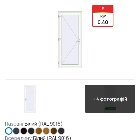
E
Rw
0.40
+
4
фотографій
Назовні
:
Білий (RAL 9016)
Всередину
:
Білий (RAL 9016)