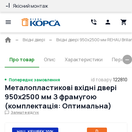
Якісний монтаж
Гарантія 10 ро
Головна
Вхідні двері
Вхідні двері 950x2500 мм REHAU Brill
сторінка
Про товар
Опис
Характеристики
Перерізи
id товару
:
122810
Попереднє замовлення
Металопластикові вхідні двері
950x2500 мм З фрамугою
(комплектація: Оптимальна)
Залиште відгук
D
НАЦ. КЕШБЕК 10%