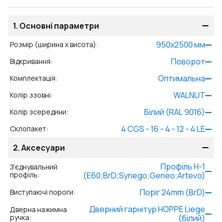
1.
Основні параметри
950
x
2500
мм
Розмір (ширина x висота)
:
Поворот
Відкривання
:
Оптимальна
Комплектація
:
WALNUT
Колір ззовні
:
Білий (RAL 9016)
Колір зсередини
:
4 CGS - 16 - 4 - 12 - 4 LE
Склопакет
:
2.
Аксесуари
Профіль Н-1
З'єднувальний
профіль
:
(E60;BrD;Synego;Geneo;Artevo)
Поріг 24mm (BrD)
Виступаючі пороги
:
Дверний гарнітур HOPPE Liege
Дверна нажимна
ручка
:
(білий)