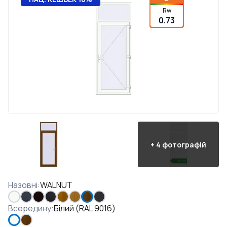
Rw
0.73
+
4
фотографій
Назовні
:
WALNUT
Всередину
:
Білий (RAL 9016)