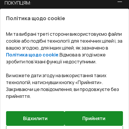
ПОКУПЦЯМ:
Двері
Про нас
Балкони
Політика щодо cookie
СЕРВІС ТА ОБЛУГОВУВАННЯ:
Акції
Тераси
Доставка і Оплата
Блог
Ми та вибрані треті сторони використовуємо файли
КОНТАКТИ
cookie або подібні технології для технічних цілей і, за
Гарантія та Сервіс
Адреса гіпермаркета
вашою згодою, для інших цілей, як зазначено в
Офіс
:
Україна, м. Вінниця, вул. Келецька 60 кв. 61
Повернення товару
Як правильно заміряти вікна
Політика щодо cookie
.
Відмова в згоді може
Договір публічної оферти
undefined(undefined)
зробити пов’язані функції недоступними.
Співпраця з нами
i.mgr3@korsa.ua
Ви можете дати згоду на використання таких
технологій, натиснувши кнопку «Прийняти».
Закриваючи це повідомлення, ви продовжуєте без
прийняття.
Відхилити
Прийняти
©
2026
.
Всі права захищені
.
Сайт створено на платформі
Vitrager.com
.