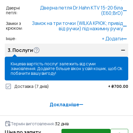
Дверна петля Dr.Hahn KTV 15-20 біла
Дверні
петлі
:
(Е60;BrD)
Замок на три точки (WILKA КРЮК; привід
Замки з
крюком
:
від ручки) під нажимну ручку
+
Додати
Інше
:
3.
Послуги
Кінцева вартість послуг залежить від суми
замовлення. Додайте більше вікон у свій кошик, щоб
Ok
побачити вашу вигоду!
Доставка
(7 днів)
+
₴700.00
Докладніше
Термін виготовлення
:
32
днів
Ціна по запиту