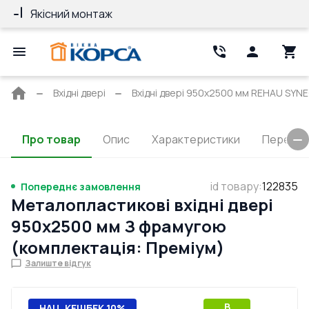
Якісний монтаж
Гарантія 10 ро
Головна
Вхідні двері
Вхідні двері 950x2500 мм REHAU SYNEG
сторінка
Про товар
Опис
Характеристики
Перерізи
id товару
:
122835
Попереднє замовлення
Металопластикові вхідні двері
950x2500 мм З фрамугою
(комплектація: Преміум)
Залиште відгук
B
НАЦ. КЕШБЕК 10%