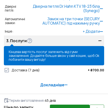
Дверна петля Dr.Hahn KTV 18-23 біла
Дверні
петлі
:
(Synego)
Замок на три точки (SECURY
Автоматичні
замки
:
AUTOMATIC) під нажимну ручку
+
Додати
Інше
:
3.
Послуги
Кінцева вартість послуг залежить від суми
замовлення. Додайте більше вікон у свій кошик, щоб
Ok
побачити вашу вигоду!
Доставка
(7 днів)
+
₴700.00
Докладніше
Термін виготовлення
:
45
днів
Ціна по запиту