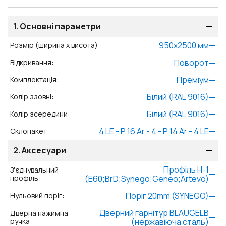
1.
Основні параметри
950
x
2500
мм
Розмір (ширина x висота)
:
Поворот
Відкривання
:
Преміум
Комплектація
:
Білий (RAL 9016)
Колір ззовні
:
Білий (RAL 9016)
Колір зсередини
:
4 LE - P 16 Ar - 4 - P 14 Ar - 4 LE
Склопакет
:
2.
Аксесуари
Профіль Н-1
З'єднувальний
профіль
:
(E60;BrD;Synego;Geneo;Artevo)
Поріг 20mm (SYNEGO)
Нульовий поріг
:
Дверний гарнітур BLAUGELB
Дверна нажимна
ручка
:
(нержавіюча сталь)