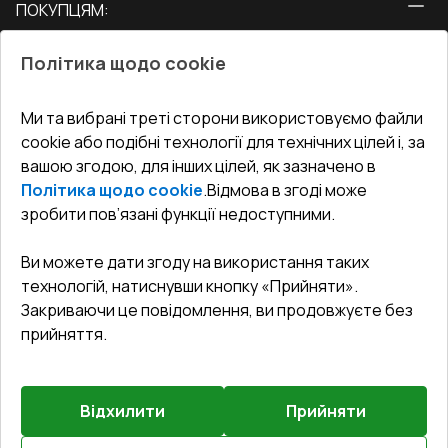
ПОКУПЦЯМ:
Двері
Про нас
Балкони
Політика щодо cookie
СЕРВІС ТА ОБЛУГОВУВАННЯ:
Акції
Тераси
Доставка і Оплата
Блог
Ми та вибрані треті сторони використовуємо файли
КОНТАКТИ
cookie або подібні технології для технічних цілей і, за
Гарантія та Сервіс
Адреса гіпермаркета
вашою згодою, для інших цілей, як зазначено в
Офіс
:
Україна, м. Вінниця, вул. Келецька 60 кв. 61
Повернення товару
Як правильно заміряти вікна
Політика щодо cookie
.
Відмова в згоді може
Договір публічної оферти
undefined(undefined)
зробити пов’язані функції недоступними.
Співпраця з нами
i.mgr3@korsa.ua
Ви можете дати згоду на використання таких
технологій, натиснувши кнопку «Прийняти».
Закриваючи це повідомлення, ви продовжуєте без
прийняття.
Відхилити
Прийняти
©
2026
.
Всі права захищені
.
Сайт створено на платформі
Vitrager.com
.