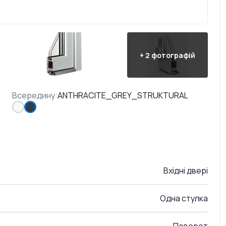
+
2
фотографій
Всередину
:
ANTHRACITE_GREY_STRUKTURAL
Вхідні двері
Одна стулка