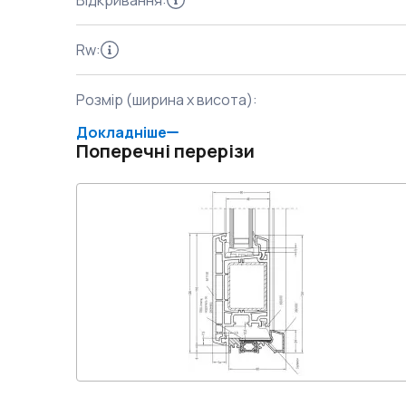
Відкривання
:
Rw
:
Розмір (ширина x висота)
:
Докладніше
Поперечні перерізи