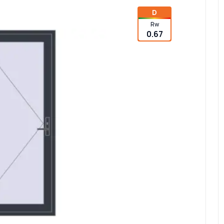
D
Rw
0.67