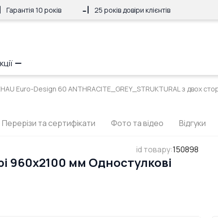
Гарантія 10 років
25 років довіри клієнтів
кції
 REHAU Euro-Design 60 ANTHRACITE_GREY_STRUKTURAL з двох стор
Перерізи та сертифікати
Фото та відео
Відгуки
id товару
:
150898
рі 960x2100 мм Одностулкові