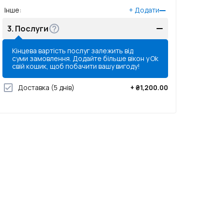
Інше
:
+
Додати
3.
Послуги
Кінцева вартість послуг залежить від
суми замовлення. Додайте більше вікон у
Ok
свій кошик, щоб побачити вашу вигоду!
Доставка
(5 днів)
+
₴1,200.00