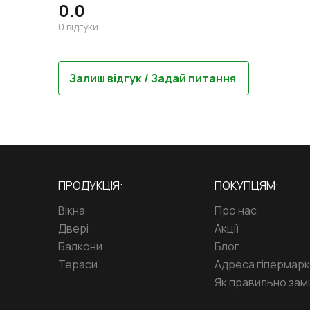
0.0
0
відгуки
Залиш відгук / Задай питання
ПРОДУКЦІЯ:
ПОКУПЦЯМ:
Вікна
Про нас
Двері
Акції
Балкони
Блог
Тераси
Адреса гіпермар
Як правильно замі