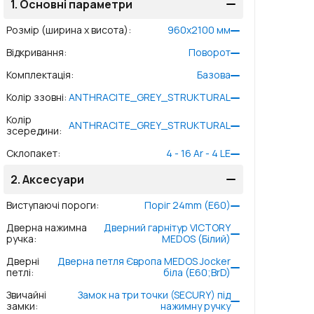
1.
Основні параметри
Розмір (ширина x висота)
:
960
x
2100
мм
Відкривання
:
Поворот
Комплектація
:
Базова
Колір ззовні
:
ANTHRACITE_GREY_STRUKTURAL
Колір
ANTHRACITE_GREY_STRUKTURAL
зсередини
:
Склопакет
:
4 - 16 Ar - 4 LE
2.
Аксесуари
Виступаючі пороги
:
Поріг 24mm (E60)
Дверна нажимна
Дверний гарнітур VICTORY
ручка
:
MEDOS (Білий)
Дверні
Дверна петля Європа MEDOS Jocker
петлі
:
біла (E60;BrD)
Звичайні
Замок на три точки (SECURY) під
замки
:
нажимну ручку