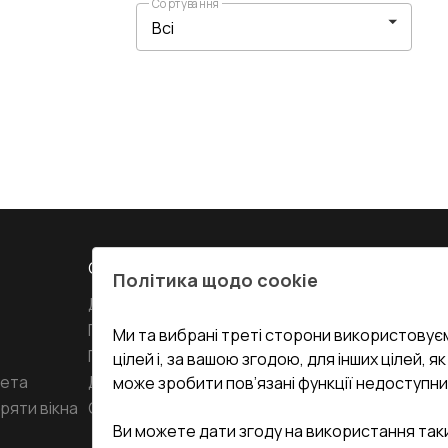
Сортування
СЕРВІС ТА ОБЛУГОВУВАННЯ:
КОНТАКТИ
Політика щодо cookie
Доставка і Оплата
Офіс
:
Украї
61
Гарантія та Сервіс
Ми та вибрані треті сторони використовуєм
Повернення товару
undefined(und
цілей і, за вашою згодою, для інших цілей, я
кета
Договір публічної оферти
може зробити пов’язані функції недоступни
i.mgr3@kor
ряти вікна
Співпраця з нами
Ви можете дати згоду на використання так