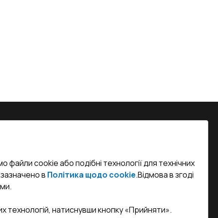
на, м. Вінниця, вул. Келецька 60 кв.
о файли cookie або подібні технології для технічних
efined)
к зазначено в
Політика щодо cookie
.
Відмова в згоді
ми.
sa.ua
их технологій, натиснувши кнопку «Прийняти».