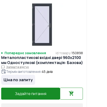
Попереднє замовлення
id товару
:
150898
Металопластикові вхідні двері 960x2100
мм Одностулкові (комплектація: Базова)
Залиште відгук
Термін виготовлення
:
45
днів
Ціна по запиту
Задайте питання