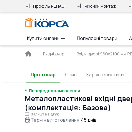
Профіль REHAU
Якісний монтаж
Купити онлайн
Популярні товари
А
Головна
Вхідні двері
Вхідні двері 960x2100 мм
сторінка
Про товар
Опис
Характеристики
Попереднє замовлення
Металопластикові вхідні две
(комплектація: Базова)
Залиште відгук
Термін виготовлення
:
45
днів