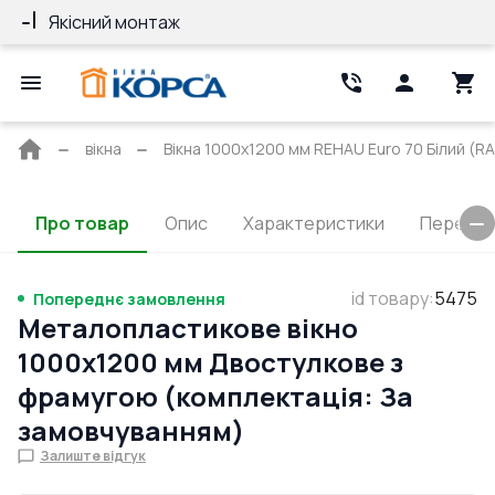
Якісний монтаж
Гарантія 10 ро
Головна
вікна
Вікна 1000x1200 мм REHAU Euro 70 Білий (RA
сторінка
Про товар
Опис
Характеристики
Перерізи
id товару
:
5475
Попереднє замовлення
Металопластикове вікно
1000x1200 мм Двостулкове з
фрамугою (комплектація: За
замовчуванням)
Залиште відгук