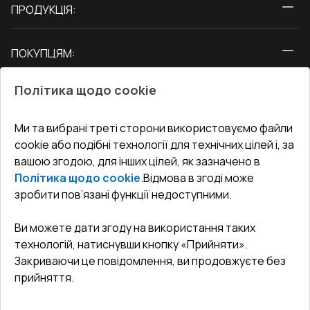
ПРОДУКЦІЯ:
Вікна
ПОКУПЦЯМ:
Двері
Про нас
Балкони
Політика щодо cookie
СЕРВІС ТА ОБЛУГОВУВАННЯ:
Акції
Тераси
Доставка і Оплата
Блог
Ми та вибрані треті сторони використовуємо файли
КОНТАКТИ
cookie або подібні технології для технічних цілей і, за
Гарантія та Сервіс
Адреса гіпермаркета
вашою згодою, для інших цілей, як зазначено в
Офіс
:
Україна, м. Вінниця, вул. Келецька 60 кв. 61
Повернення товару
Як правильно заміряти вікна
Політика щодо cookie
.
Відмова в згоді може
Договір публічної оферти
undefined(undefined)
зробити пов’язані функції недоступними.
Співпраця з нами
i.mgr3@korsa.ua
Ви можете дати згоду на використання таких
технологій, натиснувши кнопку «Прийняти».
Закриваючи це повідомлення, ви продовжуєте без
прийняття.