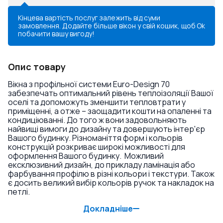
Кінцева вартість послуг залежить від суми
замовлення. Додайте більше вікон у свій кошик, щоб
Ok
побачити вашу вигоду!
Опис товару
Вікна з профільної системи Euro-Design 70
забезпечать оптимальний рівень теплоізоляції Вашої
оселі та допоможуть зменшити тепловтрати у
приміщенні, а отже – заощадити кошти на опаленні та
кондиціюванні. До того ж вони задовольняють
найвищі вимоги до дизайну та довершують інтер'єр
Вашого будинку. Різноманіття форм і кольорів
конструкцій розкриває широкі можливості для
оформлення Вашого будинку. Можливий
ексклюзивний дизайн, до прикладу ламінація або
фарбування профілю в різні кольори і текстури. Також
є досить великий вибір кольорів ручок та накладок на
петлі.
Докладніше