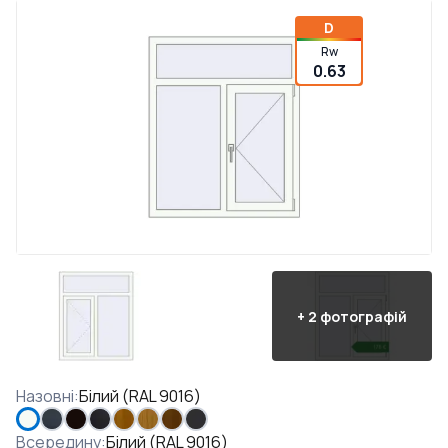
D
Rw
0.63
+
2
фотографій
Назовні
:
Білий (RAL 9016)
Всередину
:
Білий (RAL 9016)