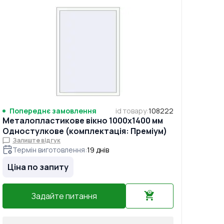
Попереднє замовлення
id товару
:
108222
Металопластикове вікно 1000x1400 мм
Одностулкове (комплектація: Преміум)
Залиште відгук
Термін виготовлення
:
19
днів
Ціна по запиту
Задайте питання