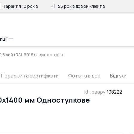
Гарантія 10 років
25 років довіри клієнтів
кції
Білий (RAL 9016) з двох сторін
Перерізи та сертифікати
Фото та відео
Відгуки
id товару
:
108222
0x1400 мм Одностулкове