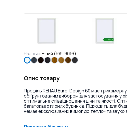
Назовні
:
Білий (RAL 9016)
Опис товару
Профіль REHAU Euro-Design 60 має трикамерну
обґрунтованим вибором для застосування у різ
оптимальне співвідношення ціни та якості. Оп
багатоквартирних будинків. Підходить для буд
немає ексклюзивних вимог до тепло- та звукоі
ламінація або фарбування профілю в різні кольо
віконних ручок та накладок на петлі.
Показати більше