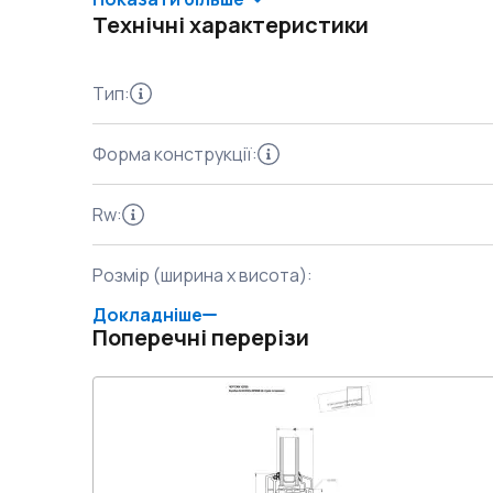
Технічні характеристики
Тип
:
Форма конструкції
:
Rw
:
Розмір (ширина x висота)
:
Докладніше
Поперечні перерізи