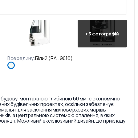
+
3
фотографій
Всередину
:
Білий (RAL 9016)
 будову, монтажною глибиною 60 мм, є економічно
них будівельних проектах, оскільки забезпечує
тимальні для засклення міжповерхових маршів
инків із центральною системою опалення, в яких
золяції. Можливий ексклюзивний дизайн, до прикладу
ри і текстури. Також є досить великий вибір кольорів