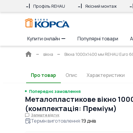
Профіль REHAU
Якісний монтаж
Купити онлайн
Популярні товари
А
Головна
вікна
Вікна 1000x1400 мм REHAU Euro 60 
сторінка
Про товар
Опис
Характеристики
Попереднє замовлення
Металопластикове вікно 100
(комплектація: Преміум)
Залиште відгук
Термін виготовлення
:
19
днів