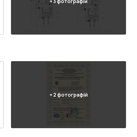
+
3
фотографій
+
2
фотографій